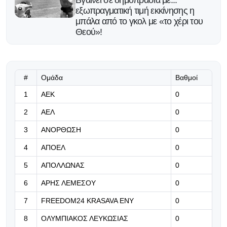
εξωπραγματική τιμή εκκίνησης η
μπάλα από το γκολ με «το χέρι του
Θεού»!
07.08.2026 | 20:15
Δυνατός αντίπαλος - καλή εμφάνιση
#
Ομάδα
Βαθμοί
1
ΑΕΚ
0
07.08.2026 | 20:02
2
ΑΕΛ
0
Η Λίβερπουλ βρήκε τρόπο να νιώθει
πως ο Ντιόγο Ζότα θα είναι πάντοτε
3
ΑΝΟΡΘΩΣΗ
0
κοντά της...
4
ΑΠΟΕΛ
0
07.08.2026 | 19:52
5
ΑΠΟΛΛΩΝΑΣ
0
«Γίνε ασπίδα του Φοίνικα» (Βίντεο)
6
ΑΡΗΣ ΛΕΜΕΣΟΥ
0
7
FREEDOM24 KRASAVA ΕΝΥ
0
07.08.2026 | 19:45
8
ΟΛΥΜΠΙΑΚΟΣ ΛΕΥΚΩΣΙΑΣ
Σπουδαία μεταγραφή για τον
0