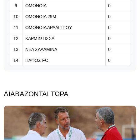
ΑΠΟΕΛ στο φούτσαλ
9
ΟΜΟΝΟΙΑ
0
07.08.2026 | 19:32
10
ΟΜΟΝΟΙΑ 29Μ
0
Ισπανική άφιξη για το κέντρο της
11
ΟΜΟΝΟΙΑ ΑΡΑΔΙΠΠΟΥ
0
άμυνας!
12
ΚΑΡΜΙΩΤΙΣΣΑ
0
13
ΝΕΑ ΣΑΛΑΜΙΝΑ
0
14
ΠΑΦΟΣ FC
0
ΔΙΑΒΆΖΟΝΤΑΙ ΤΏΡΑ