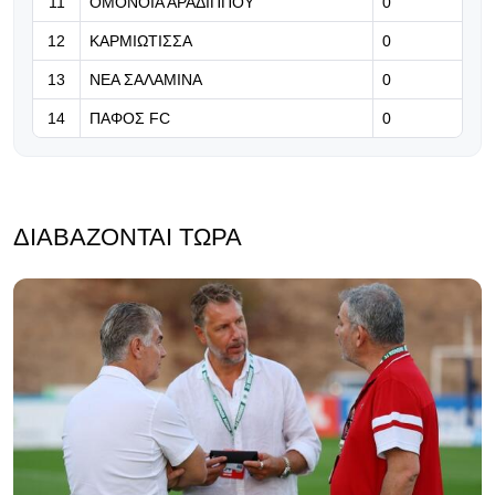
11
ΟΜΟΝΟΙΑ ΑΡΑΔΙΠΠΟΥ
0
ιστορίας του Συλλόγου
12
ΚΑΡΜΙΩΤΙΣΣΑ
0
13
ΝΕΑ ΣΑΛΑΜΙΝΑ
0
14
ΠΑΦΟΣ FC
0
ΔΙΑΒΆΖΟΝΤΑΙ ΤΏΡΑ