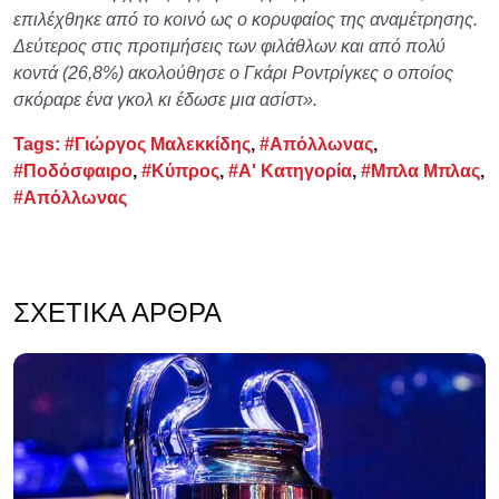
επιλέχθηκε από το κοινό ως ο κορυφαίος της αναμέτρησης.
Δεύτερος στις προτιμήσεις των φιλάθλων και από πολύ
κοντά (26,8%) ακολούθησε ο Γκάρι Ροντρίγκες ο οποίος
σκόραρε ένα γκολ κι έδωσε μια ασίστ».
Tags:
#Γιώργος Μαλεκκίδης
,
#Απόλλωνας
,
#Ποδόσφαιρο
,
#Κύπρος
,
#Α' Κατηγορία
,
#Μπλα Μπλας
,
#Απόλλωνας
ΣΧΕΤΙΚΆ ΆΡΘΡΑ