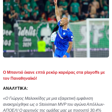
Ο Μπαντιό έκανε επτά ρεκόρ καριέρας στα playoffs με
τον Παναθηναϊκό!
ΑΝΑΛΥΤΙΚΑ:
«Ο Γιώργος Μαλεκκίδης με μια εξαιρετική εμφάνιση
ανακηρύχθηκε ως ο Stoiximan MVP του αγώνα Απόλλων-
ΑΠΟΕΛ! Ο αρχηγός της ομάδας μας με ποσοστό 30,4%