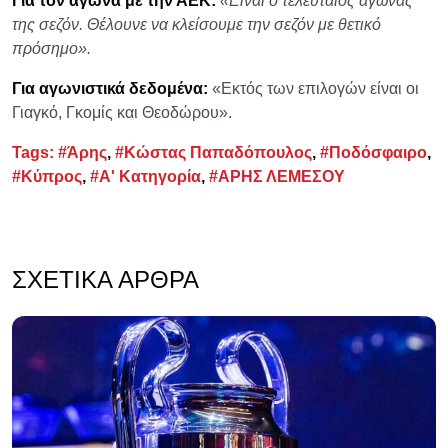
Για τον αγώνα με την ΑΕΚ:
«Είναι ο τελευταίος αγώνας
της σεζόν. Θέλουνε να κλείσουμε την σεζόν με θετικό
πρόσημο».
Για αγωνιστικά δεδομένα:
«Εκτός των επιλογών είναι οι
Γιαγκό, Γκομίς και Θεοδώρου».
Tags:
#Άρης
,
#Κώστας Παπαδόπουλος
,
#Ποδόσφαιρο
,
#Κύπρος
,
#Α' Κατηγορία
,
#ΑΡΗΣ ΛΕΜΕΣΟΥ
ΣΧΕΤΙΚΆ ΆΡΘΡΑ