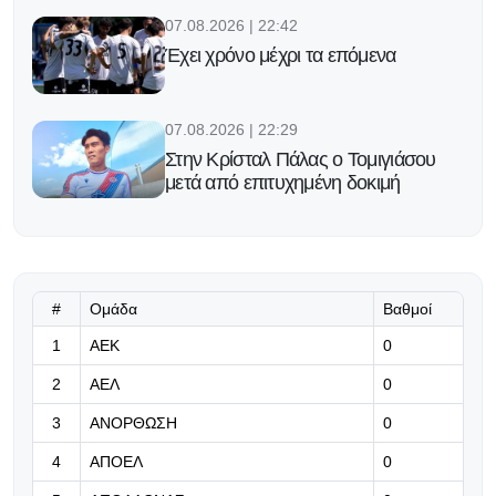
07.08.2026 | 22:42
Έχει χρόνο μέχρι τα επόμενα
07.08.2026 | 22:29
Στην Κρίσταλ Πάλας ο Τομιγιάσου
μετά από επιτυχημένη δοκιμή
07.08.2026 | 22:16
Υπομονή!
#
Ομάδα
Βαθμοί
07.08.2026 | 22:03
1
ΑΕΚ
0
Η Γαλατασαράι πάει για το
2
ΑΕΛ
0
μεταγραφικό «μπαμ» με Μαρτινέλι
3
ΑΝΟΡΘΩΣΗ
0
07.08.2026 | 21:50
4
ΑΠΟΕΛ
0
«Η Ντόρτμουντ ψάχνει τον διάδοχο
του Αντεγέμι και γλυκοκοιτάζει τον