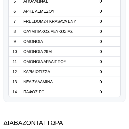
5
ΑΠΟΛΛΩΝΑΣ
0
Κωνσταντέλια»
6
ΑΡΗΣ ΛΕΜΕΣΟΥ
0
07.08.2026 | 21:37
7
FREEDOM24 KRASAVA ΕΝΥ
0
«Δεν ήταν εύκολος ο δρόμος της
8
ΟΛΥΜΠΙΑΚΟΣ ΛΕΥΚΩΣΙΑΣ
επιστροφής - Καλώς επέστρεψε
0
Ρόνι» (Βίντεο)
9
ΟΜΟΝΟΙΑ
0
07.08.2026 | 21:24
10
ΟΜΟΝΟΙΑ 29Μ
0
Βραβείο ΑΝΘΡΩΠΙΑΣ για τον Τάσο
11
ΟΜΟΝΟΙΑ ΑΡΑΔΙΠΠΟΥ
0
Χατζηγιοβάννη
12
ΚΑΡΜΙΩΤΙΣΣΑ
0
13
ΝΕΑ ΣΑΛΑΜΙΝΑ
0
14
ΠΑΦΟΣ FC
0
ΔΙΑΒΆΖΟΝΤΑΙ ΤΏΡΑ