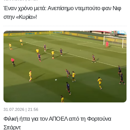
Έναν χρόνο μετά: Ανεπίσημο ντεμπούτο φαν Νιφ
στην «Κυρία»!
31.07.2026 | 21:56
Φιλική ήττα για τον ΑΠΟΕΛ από τη Φορτούνα
Σιτάρντ