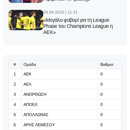
09.08.2026 | 11:31
«Μεγάλο φαβορί για τη League
Phase του Champions League η
ΑΕΚ»
09.08.2026 | 11:18
Στόχος η ετοιμότητα για την
πρεμιέρα
#
Ομάδα
Βαθμοί
09.08.2026 | 11:05
1
ΑΕΚ
0
Shanghai Masters: Η επιστροφή
2
ΑΕΛ
0
του Φέντερερ
3
ΑΝΟΡΘΩΣΗ
0
09.08.2026 | 10:52
4
ΑΠΟΕΛ
0
«Κλείνει» το πρόγραμμα των
φιλικών
5
ΑΠΟΛΛΩΝΑΣ
0
6
ΑΡΗΣ ΛΕΜΕΣΟΥ
0
09.08.2026 | 10:39