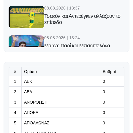
08.08.2026 | 13:37
Τσακόν και Αντερέγκεν αλλάζουν το
επίπεδο
08.08.2026 | 13:24
Marca: Παρί και Μπαρτσελόνα
συζητούν για Φεράν Τόρες - Κοντά
στη συμφωνία
08.08.2026 | 13:11
#
Ομάδα
Βαθμοί
Σιμεόνε για Άλβαρες: «Η κατάσταση
1
ΑΕΚ
0
είναι ξεκάθαρη, ο σύλλογος έχει
πάρει την απόφασή του»
2
ΑΕΛ
0
3
ΑΝΟΡΘΩΣΗ
0
08.08.2026 | 12:58
Μια πιθανή εντεκάδα για τον
4
ΑΠΟΕΛ
0
ΑΠΟΕΛ
5
ΑΠΟΛΛΩΝΑΣ
0
08.08.2026 | 12:45