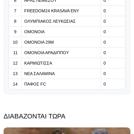
6
ΑΡΗΣ ΛΕΜΕΣΟΥ
0
Κοντά στην απόκτηση του Σουζούκι
7
FREEDOM24 KRASAVA ΕΝΥ
0
από την Πάρμα η Παρί Σεν Ζερμέν
8
ΟΛΥΜΠΙΑΚΟΣ ΛΕΥΚΩΣΙΑΣ
0
08.08.2026 | 12:32
9
ΟΜΟΝΟΙΑ
0
Έφερε Ταμπέκου η Κρασάβα!
10
ΟΜΟΝΟΙΑ 29Μ
0
11
ΟΜΟΝΟΙΑ ΑΡΑΔΙΠΠΟΥ
0
08.08.2026 | 12:19
Ενίσχυσης συνέχεια με Ρισβάνη για
12
ΚΑΡΜΙΩΤΙΣΣΑ
0
την Λάρισα!
13
ΝΕΑ ΣΑΛΑΜΙΝΑ
0
14
ΠΑΦΟΣ FC
0
ΔΙΑΒΆΖΟΝΤΑΙ ΤΏΡΑ