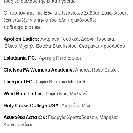
τους έξι ομίλους της Β' κατηγορίας.
Ο προπονητής της Εθνικής Νεανίδων Σάββας Σοφοκλέους,
έχει επιλέξει για την αποστολή τις ακόλουθες
ποδοσφαιρίστριες:
Apollon Ladies:
Αντριάνα Τσούκκα, Δάφνη Τσούκκα,
'Ελενα Μιχαήλ, Εστέλα Ελευθερίου, Θεοφανώ Χρυσάνθου
Lakatamia F.C.:
Άρτεμις Πετσκόφκσι
Chelsea FA Womens Academy:
Andrea Rose Cusick
Liverpool FC:
Σοφία Βικτόρια Μάκπεθ
West Ham Ladies:
Σοφία Κρις Μυλωνά
Holy Cross College USA:
Αντριάνα Μίλα
Λευκοθέα Λατσιών:
Γεωργία Χριστοδούλου, Μαρήλια
Κωνσταντίνου