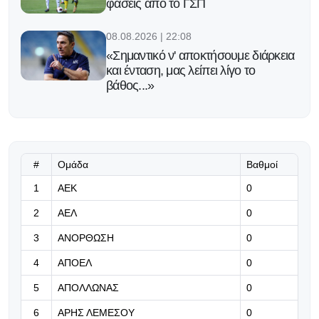
φάσεις από το ΓΣΠ
08.08.2026 | 22:08
«Σημαντικό ν' αποκτήσουμε διάρκεια
και ένταση, μας λείπει λίγο το
βάθος...»
08.08.2026 | 22:02
Λέτο για ΑΠΟΕΛ: «Σήμερα
κερδίσατε ακόμη ένα οπαδό...»
#
Ομάδα
Βαθμοί
08.08.2026 | 21:53
1
ΑΕΚ
0
Χορταστική φιλική ισοπαλία στο
2
ΑΕΛ
0
ΓΣΠ
3
ΑΝΟΡΘΩΣΗ
0
08.08.2026 | 21:45
4
ΑΠΟΕΛ
0
Φιλική ισοπαλία για Παρί και
Μάντσεστερ Γιουνάιτεντ στη
5
ΑΠΟΛΛΩΝΑΣ
0
Σουηδία
6
ΑΡΗΣ ΛΕΜΕΣΟΥ
0