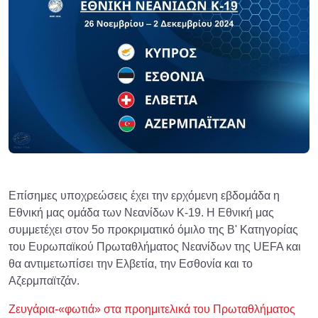
Επίσημες υποχρεώσεις έχει την ερχόμενη εβδομάδα η
Εθνική μας ομάδα των Νεανίδων Κ-19. Η Εθνική μας
συμμετέχει στον 5ο προκριματικό όμιλο της Β' Κατηγορίας
του Ευρωπαϊκού Πρωταθλήματος Νεανίδων της UEFA και
θα αντιμετωπίσει την Ελβετία, την Εσθονία και το
Αζερμπαϊτζάν.
Ζευγάρια-«φωτιά» στα προημιτελικά του Πρωταθλήματος