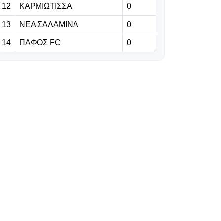
12
ΚΑΡΜΙΩΤΙΣΣΑ
0
06.08.2026 | 19:29
Γκαρσία: «Θέλω
13
ΝΕΑ ΣΑΛΑΜΙΝΑ
0
να είμαι killer στο
14
ΠΑΦΟΣ FC
0
γήπεδο» (vid)
06.08.2026 | 19:16
Ετοιμάζει
πρόταση €30
εκατ. για τον
Ρομέρο (pic)
06.08.2026 | 19:10
Τα πρώτα κλικς
από τη «Ρεντ
Μπουλ Αρένα»!