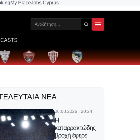
king
My Place
Jobs Cyprus
CASTS
ΤΕΛΕΥΤΑΊΑ ΝΈΑ
06.08.2026 | 20:24
Η
καταρρακτώδης
βροχή έφερε