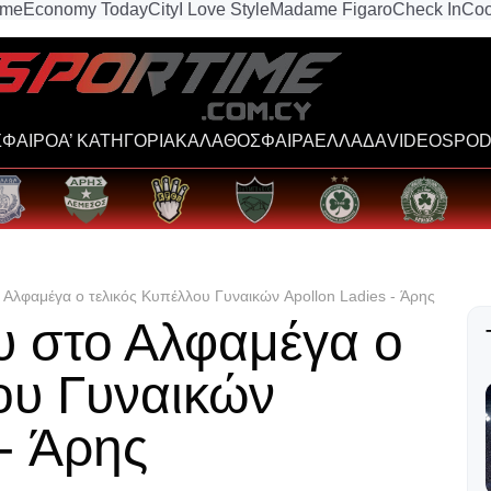
ime
Economy Today
City
I Love Style
Madame Figaro
Check In
Coo
ΦΑΙΡΟ
Α’ ΚΑΤΗΓΟΡΙΑ
ΚΑΛΑΘΟΣΦΑΙΡΑ
ΕΛΛΑΔΑ
VIDEOS
POD
ο Αλφαμέγα ο τελικός Κυπέλλου Γυναικών Apollon Ladies - Άρης
ου στο Αλφαμέγα ο
ου Γυναικών
 - Άρης