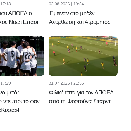
 17:13
02.08.2026 | 19:54
 του ΑΠΟΕΛ ο
Έμειναν στο μηδέν
κός Ντεβί Επασί
Ανόρθωση και Ατρόμητος
 17:29
31.07.2026 | 21:56
νο μετά:
Φιλική ήττα για τον ΑΠΟΕΛ
ο ντεμπούτο φαν
από τη Φορτούνα Σιτάρντ
«Κυρία»!