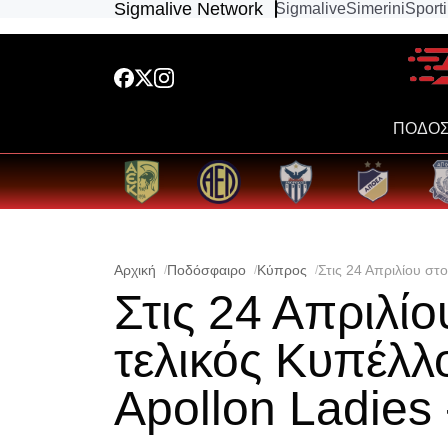
Sigmalive Network
Sigmalive
Simerini
Sport
ΠΟΔΟΣ
Αρχική
Ποδόσφαιρο
Κύπρος
Στις 24 Απριλίου στ
Στις 24 Απριλί
τελικός Κυπέλλ
Apollon Ladies