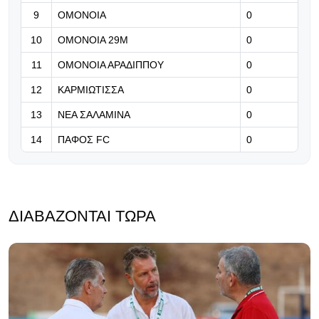
επαναληπτικό
9
ΟΜΟΝΟΙΑ
0
07.08.2026 | 17:06
10
ΟΜΟΝΟΙΑ 29Μ
0
Έντονη η κινητικότητα στα εισιτήρια
11
ΟΜΟΝΟΙΑ ΑΡΑΔΙΠΠΟΥ
0
της ρεβάνς - Τόσα εισιτήρια κόπηκαν
12
ΚΑΡΜΙΩΤΙΣΣΑ
0
13
ΝΕΑ ΣΑΛΑΜΙΝΑ
0
14
ΠΑΦΟΣ FC
0
ΔΙΑΒΆΖΟΝΤΑΙ ΤΏΡΑ