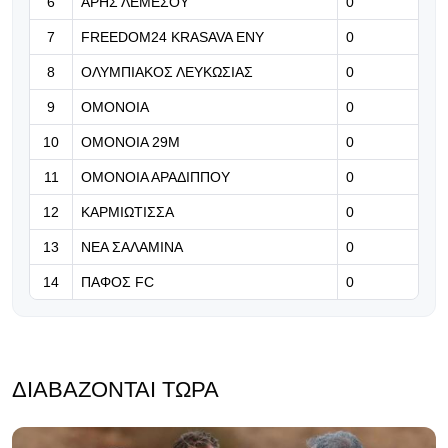
6
ΑΡΗΣ ΛΕΜΕΣΟΥ
0
προβλήματα της Κλουζ»
7
FREEDOM24 KRASAVA ΕΝΥ
0
06.08.2026 | 17:06
8
ΟΛΥΜΠΙΑΚΟΣ ΛΕΥΚΩΣΙΑΣ
0
ΕΠΙΣΗΜΟ: Νέα ομάδα για τον
9
ΟΜΟΝΟΙΑ
0
Ανδρέου (Φώτο)
10
ΟΜΟΝΟΙΑ 29Μ
0
11
ΟΜΟΝΟΙΑ ΑΡΑΔΙΠΠΟΥ
0
12
ΚΑΡΜΙΩΤΙΣΣΑ
0
13
ΝΕΑ ΣΑΛΑΜΙΝΑ
0
14
ΠΑΦΟΣ FC
0
ΔΙΑΒΆΖΟΝΤΑΙ ΤΏΡΑ