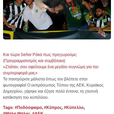
Και τώρα Señor Ρόκα πως προχωρούμε;
(Προγραμματισμός και συμβόλαια)
«Ζλάταν, σου οφείλουμε ένα μεγάλο συγνώμη για την
συμπεριφορά μας»
Το πανηγύρισε μάλιστα όπως τον βλέπετε στην
φωτογραφία! Ο εκπρόσωπος Τύπου της ΑΕΚ, Κυριάκος
Δημητρίου, χάρηκε και έζησε πολύ έντονα, τη χτεσινή
κατάκτηση του κυπέλλου.
Tags:
#Ποδόσφαιρο
,
#Κύπρος
,
#Κύπελλο
,
#Μπλα Μπλας
,
#ΑΕΚ