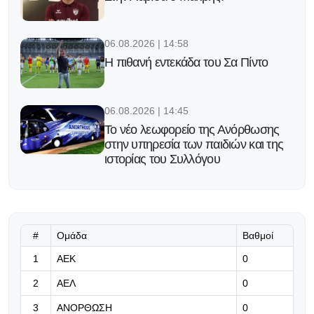
06.08.2026 | 14:58
Η πιθανή εντεκάδα του Σα Πίντο
06.08.2026 | 14:45
Το νέο λεωφορείο της Ανόρθωσης
στην υπηρεσία των παιδιών και της
ιστορίας του Συλλόγου
06.08.2026 | 14:32
Αργεντίνικα ΜΜΕ: «Προχωρημένες
επαφές Ολυμπιακού με Βίνια» (pic)
#
Ομάδα
Βαθμοί
06.08.2026 | 14:19
1
ΑΕΚ
0
Το θηρίο που οδηγάει ο Μέσι και
2
ΑΕΛ
0
βγάζει σκαλοπάτι για να μπεις μέσα
(video)
3
ΑΝΟΡΘΩΣΗ
0