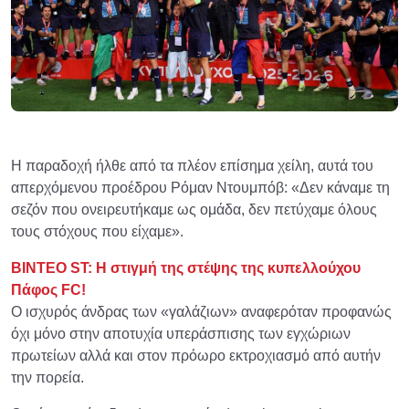
Η παραδοχή ήλθε από τα πλέον επίσημα χείλη, αυτά του
απερχόμενου προέδρου Ρόμαν Ντουμπόβ: «Δεν κάναμε τη
σεζόν που ονειρευτήκαμε ως ομάδα, δεν πετύχαμε όλους
τους στόχους που είχαμε».
ΒΙΝΤΕΟ ST: Η στιγμή της στέψης της κυπελλούχου
Πάφος FC!
Ο ισχυρός άνδρας των «γαλάζιων» αναφερόταν προφανώς
όχι μόνο στην αποτυχία υπεράσπισης των εγχώριων
πρωτείων αλλά και στον πρόωρο εκτροχιασμό από αυτήν
την πορεία.