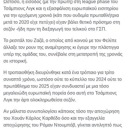
Ωστόσο, η είσοδος (με την πρώτη) στη league phase του
Τσάμπιονς Λιγκ και η εξασφάλιση ευρωπαϊκού εισιτηρίου
για την ερχόμενη χρονιά (κάτι που ουδεμία πρωταθλήτρια
μετά το 2020 είχε πετύχει) είχαν βάλει θετικό πρόσημο στη
σεζόν -ήδη πριν τη διεξαγωγή του τελικού στο ΓΣΠ.
Το ρεσιτάλ του Ζαζά, ο οποίος από κοινού με τον Φελίπε
άλλαξε τον ρουν της αναμέτρησης κι έγειρε την πλάστιγγα
υπέρ της ομάδας του, συνέβαλε στη μετατροπή της χρονιάς
σε ιστορική.
Η τροπαιοθήκη διευρύνθηκε κατά ένα τρόπαιο για τρίτο
συναπτό χρόνο, ωστόσο ούτε το κύπελλο του 2024 ούτε το
πρωτάθλημα του 2025 είχαν συνδυαστεί με μια τόσο
μεγαλειώδη ευρωπαϊκή πορεία όσο αυτή στο Τσάμπιονς
Λιγκ την άρτι ολοκληρωθείσα σεζόν.
Αν μάλιστα συνυπολογίσει κάποιος τόσο την αποχώρηση
του Χουάν Κάρλος Καρθέδο όσο και την εξαγγελία
αποχώρησης του Ρόμαν Ντουμπόβ, γίνεται αντιληπτό πως