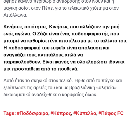
άφησε κανένα περιθώριο αντίδρασης στον Κουν και η
μαγική ασίστ στον Πέπε, για το τελειωτικό χτύπημα στον
Απόλλωνα.
Κινήσεις ποιότητας. Κινήσεις που αλλάζουν την ροή
ενός αγώνα. Ο Ζάζα είναι ένας ποδοσφαιριστής που
μπορεί να καθορίσει ένα αποτέλεσμα με το ταλέντο του.
Η ποδοσφαιρική του ευφυΐα είναι απόλαυση και
αναγκάζει τους αντιπάλους απλά να
παρακολουθούν. Είναι ικανός να ολοκληρώσει ιδανικά
μια προσπάθεια από το πουθενά.
Αυτό ήταν το σκηνικό στον τελικό. Ήρθε από το πάγκο και
ξεδίπλωσε τις αρετές του και με βραζιλιάνικη «αλητεία»
δικαιωματικά αναδείχθηκε ο κορυφαίος όλων.
Tags:
#Ποδόσφαιρο
,
#Κύπρος
,
#Κύπελλο
,
#Πάφος FC