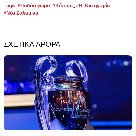
Tags:
#Ποδόσφαιρο
,
#Κύπρος
,
#Β' Κατηγορία
,
#Νέα Σαλαμίνα
ΣΧΕΤΙΚΆ ΆΡΘΡΑ