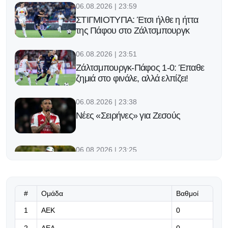
06.08.2026 | 23:59
ΣΤΙΓΜΙΟΤΥΠΑ: Έτσι ήλθε η ήττα
της Πάφου στο Ζάλτσμπουργκ
06.08.2026 | 23:51
Ζάλτσμπουργκ-Πάφος 1-0: Έπαθε
ζημιά στο φινάλε, αλλά ελπίζει!
06.08.2026 | 23:38
Νέες «Σειρήνες» για Ζεσούς
06.08.2026 | 23:25
Ο Φορλάν νέος προπονητής της
εθνικής Ουρουγουάης!
#
Ομάδα
Βαθμοί
06.08.2026 | 23:12
1
ΑΕΚ
0
«Μπορούμε να βασιστούμε σε
όλους τους παίκτες μας»
2
ΑΕΛ
0