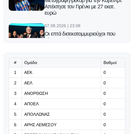
Μεταγραφή-ρεκόρ για την Κόβεντρι:
Απέκτησε τον Γιρένκι με 27 εκατ.
ευρώ
07.08.2026 | 23:08
Οι επτά δισεκατομμυριούχοι που
κάνουν μπίζνες με τη FIFA
07.08.2026 | 22:55
Το ποδοσφαιρικό challenge έγινε
#
Ομάδα
Βαθμοί
πραγματικότητα στην 3η κατηγορία
1
ΑΕΚ
0
της Γαλλίας!
2
ΑΕΛ
0
07.08.2026 | 22:42
3
ΑΝΟΡΘΩΣΗ
0
Έχει χρόνο μέχρι τα επόμενα
4
ΑΠΟΕΛ
0
5
ΑΠΟΛΛΩΝΑΣ
0
07.08.2026 | 22:29
Στην Κρίσταλ Πάλας ο Τομιγιάσου
6
ΑΡΗΣ ΛΕΜΕΣΟΥ
0
μετά από επιτυχημένη δοκιμή