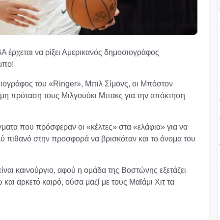
Α έρχεται να ρίξει Αμερικανός δημοσιογράφος
μπο!
ιογράφος του «Ringer», Μπιλ Σίμονς, οι Μπόστον
σημη πρόταση τους Μιλγουόκι Μπακς για την απόκτηση
γματα που πρόσφεραν οι «κέλτες» στα «ελάφια» για να
ολύ πιθανό στην προσφορά να βρισκόταν και το όνομα του
 είναι καινούργιο, αφού η ομάδα της Βοστώνης εξετάζει
αι αρκετό καιρό, ούσα μαζί με τους Μαϊάμι Χιτ τα