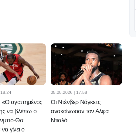
 18:24
05.08.2026 | 17:58
: «Ο αγαπημένος
Οι Ντένβερ Νάγκετς
ης να βλέπω ο
ανακοίνωσαν τον Αλφα
ύνμπο-Θα
Ντιαλό
να γίνει ο