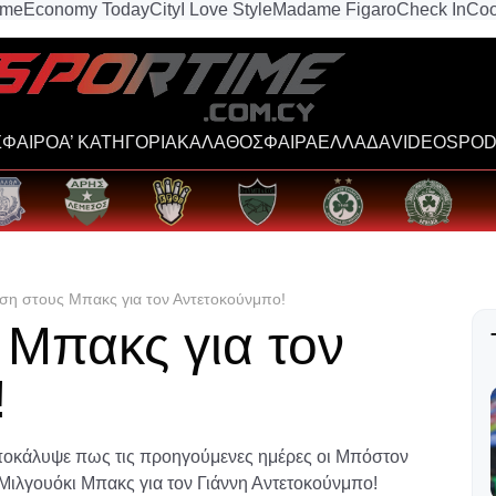
ime
Economy Today
City
I Love Style
Madame Figaro
Check In
Coo
ΦΑΙΡΟ
Α’ ΚΑΤΗΓΟΡΙΑ
ΚΑΛΑΘΟΣΦΑΙΡΑ
ΕΛΛΑΔΑ
VIDEOS
POD
ση στους Μπακς για τον Αντετοκούνμπο!
 Μπακς για τον
!
ποκάλυψε πως τις προηγούμενες ημέρες οι Μπόστον
Μιλγουόκι Μπακς για τον Γιάννη Αντετοκούνμπο!