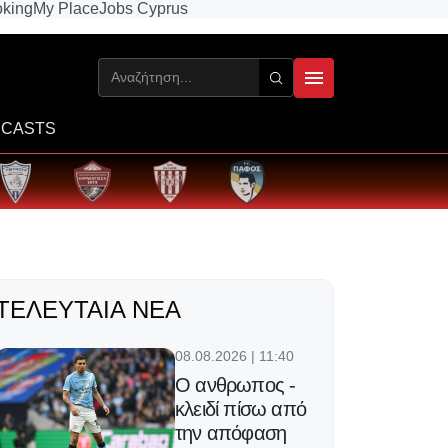
king
My Place
Jobs Cyprus
CASTS
ΤΕΛΕΥΤΑΊΑ ΝΈΑ
08.08.2026 | 11:40
Ο ανθρωπος -
κλειδί πίσω από
την απόφαση