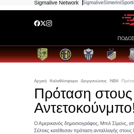
Sigmalive Network
Sigmalive
Simerini
Sport
ΠΟΔΟΣ
Αρχική
Καλαθόσφαιρα
Διοργανώσεις
NBA
Πρότα
Πρόταση στους
Αντετοκούνμπο
Ο Αμερικανός δημοσιογράφος, Μπιλ Σίμονς, α
Σέλτικς κατέθεσαν πρόταση ανταλλαγής στους 