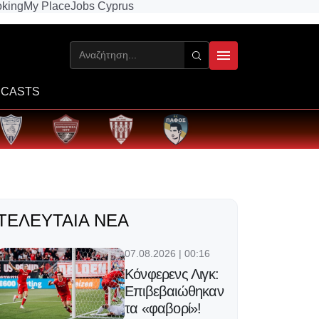
king
My Place
Jobs Cyprus
CASTS
ΤΕΛΕΥΤΑΊΑ ΝΈΑ
07.08.2026 | 00:16
Κόνφερενς Λιγκ:
Επιβεβαιώθηκαν
τα «φαβορί»!