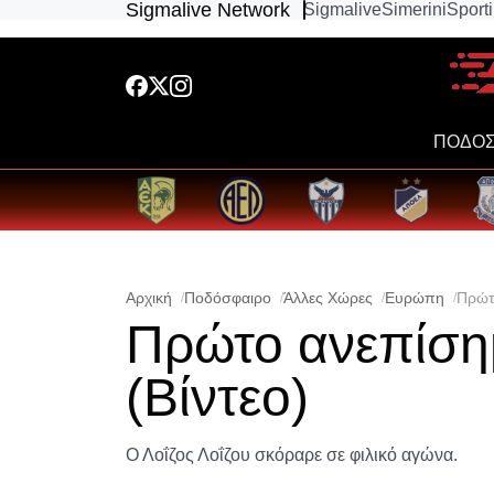
Sigmalive Network
Sigmalive
Simerini
Sport
ΠΟΔΟΣ
Αρχική
Ποδόσφαιρο
Άλλες Χώρες
Ευρώπη
Πρώτο
Πρώτο ανεπίσημ
(Βίντεο)
Ο Λοΐζος Λοΐζου σκόραρε σε φιλικό αγώνα.