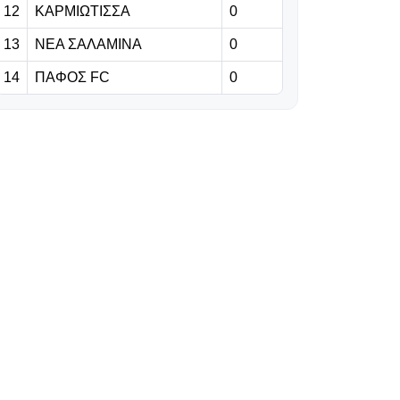
12
ΚΑΡΜΙΩΤΙΣΣΑ
0
06.08.2026 | 23:06
13
ΝΕΑ ΣΑΛΑΜΙΝΑ
0
Έχασε από την
14
ΠΑΦΟΣ FC
0
Άντερλεχτ ο
ΠΑΟΚ, όλα για
όλα στο Βέλγιο!
06.08.2026 | 22:59
«Η διαδρομή της
γαλαζοκίτρινης
ασπίδας στον
χρόνο» (vid)
06.08.2026 | 22:55
Πρόβλημα με
Κίνα, στη θέση
του ο Σέμα