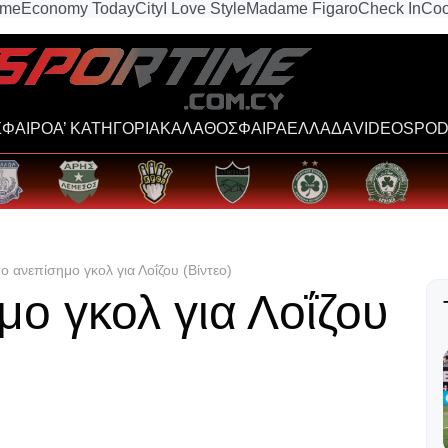
ime
Economy Today
City
I Love Style
Madame Figaro
Check In
Coo
ΦΑΙΡΟ
Α’ ΚΑΤΗΓΟΡΙΑ
ΚΑΛΑΘΟΣΦΑΙΡΑ
ΕΛΛΑΔΑ
VIDEOS
POD
 ανεπίσημο γκολ για Λοΐζου (Βίντεο)
ο γκολ για Λοΐζου