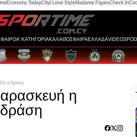
ime
Economy Today
City
I Love Style
Madame Figaro
Check In
Coo
ΦΑΙΡΟ
Α’ ΚΑΤΗΓΟΡΙΑ
ΚΑΛΑΘΟΣΦΑΙΡΑ
ΕΛΛΑΔΑ
VIDEOS
POD
 Σ/κ η δράση
Παρασκευή η
η δράση