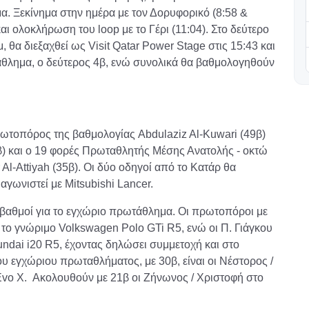
. Ξεκίνημα στην ημέρα με τον Δορυφορικό (8:58 &
και ολοκλήρωση του loop με το Γέρι (11:04). Στο δεύτερο
 θα διεξαχθεί ως Visit Qatar Power Stage στις 15:43 και
άθλημα, ο δεύτερος 4β, ενώ συνολικά θα βαθμολογηθούν
ωτοπόρος της βαθμολογίας Abdulaziz Al-Kuwari (49β)
β) και ο 19 φορές Πρωταθλητής Μέσης Ανατολής - οκτώ
Al-Attiyah (35β). Οι δύο οδηγοί από το Κατάρ θα
γωνιστεί με Mitsubishi Lancer.
βαθμοί για το εγχώριο πρωτάθλημα. Οι πρωτοπόροι με
 το γνώριμο Volkswagen Polo GTi R5, ενώ οι Π. Γιάγκου
undai i20 R5, έχοντας δηλώσει συμμετοχή και στο
υ εγχώριου πρωταθλήματος, με 30β, είναι οι Νέστορος /
Evo X. Ακολουθούν με 21β οι Ζήνωνος / Χριστοφή στο