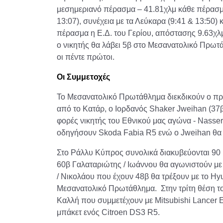
μεσημεριανό πέρασμα – 41.81χλμ κάθε πέρασμα
13:07), συνέχεια με τα Λεύκαρα (9:41 & 13:50) 
πέρασμα η Ε.Δ. του Γερίου, απόστασης 9.63χλμ,
ο νικητής θα λάβει 5β στο Μεσανατολικό Πρωτ
οι πέντε πρώτοι.
Οι Συμμετοχές
Το Μεσανατολικό Πρωτάθλημα διεκδικούν ο πρ
από το Κατάρ, ο Ιορδανός Shaker Jweihan (37
φορές νικητής του Εθνικού μας αγώνα - Nasser 
οδηγήσουν Skoda Fabia R5 ενώ ο Jweihan θα α
Στο Ράλλυ Κύπρος συνολικά διακυβεύονται 90 
60β Γαλαταριώτης / Ιωάννου θα αγωνιστούν με
/ Νικολάου που έχουν 48β θα τρέξουν με το Hy
Μεσανατολικό Πρωτάθλημα. Στην τρίτη θέση το
Καλλή που συμμετέχουν με Mitsubishi Lancer 
μπάκετ ενός Citroen DS3 R5.