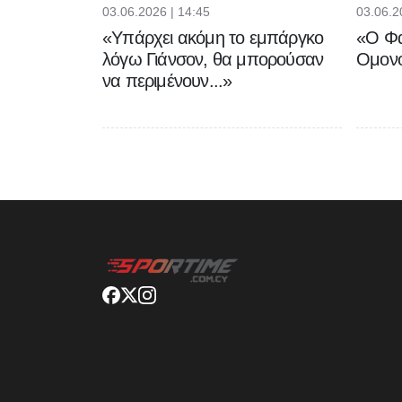
03.06.2026 | 14:45
03.06.2
«Υπάρχει ακόμη το εμπάργκο
«Ο Φα
λόγω Γιάνσον, θα μπορούσαν
Ομονο
να περιμένουν...»