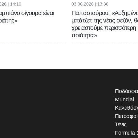
026 | 14:10
03.06.2026 | 13:36
μπιάνο σίγουρα είναι
Παπασταύρου: «Αυξημένο
ιάτης»
μπάτζετ της νέας σεζόν, θ
χρειαστούμε περισσότερη
ποιότητα»
Ποδόσφα
Mundial
Καλαθόσ
Πετόσφα
Τένις
Formula 