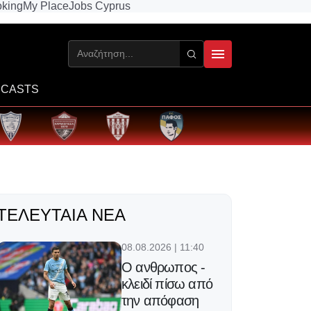
king
My Place
Jobs Cyprus
CASTS
ΤΕΛΕΥΤΑΊΑ ΝΈΑ
08.08.2026 | 11:40
Ο ανθρωπος -
κλειδί πίσω από
την απόφαση