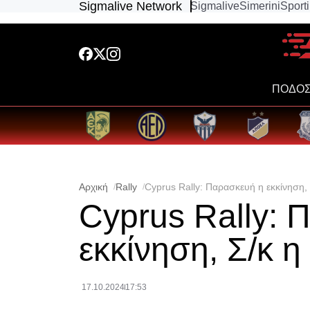
Sigmalive Network
Sigmalive
Simerini
Sport
ΠΟΔΟΣ
Αρχική
Rally
Cyprus Rally: Παρασκευή η εκκίνηση,
Cyprus Rally: 
εκκίνηση, Σ/κ 
17.10.2024
17:53