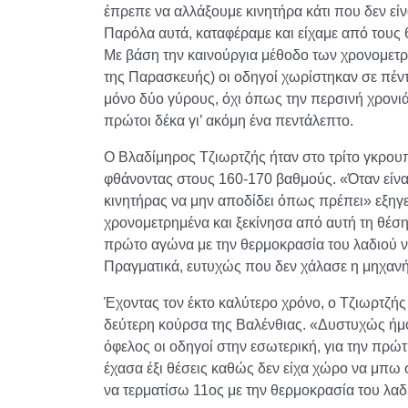
έπρεπε να αλλάξουμε κινητήρα κάτι που δεν είν
Παρόλα αυτά, καταφέραμε και είχαμε από τους 
Με βάση την καινούργια μέθοδο των χρονομετ
της Παρασκευής) οι οδηγοί χωρίστηκαν σε πέντ
μόνο δύο γύρους, όχι όπως την περσινή χρονιά,
πρώτοι δέκα γι’ ακόμη ένα πεντάλεπτο.
Ο Βλαδίμηρος Τζιωρτζής ήταν στο τρίτο γκρουπ,
φθάνοντας στους 160-170 βαθμούς. «Όταν είνα
κινητήρας να μην αποδίδει όπως πρέπει» εξηγ
χρονομετρημένα και ξεκίνησα από αυτή τη θέσ
πρώτο αγώνα με την θερμοκρασία του λαδιού ν
Πραγματικά, ευτυχώς που δεν χάλασε η μηχανή
Έχοντας τον έκτο καλύτερο χρόνο, ο Τζιωρτζής
δεύτερη κούρσα της Βαλένθιας. «Δυστυχώς ήμ
όφελος οι οδηγοί στην εσωτερική, για την πρώ
έχασα έξι θέσεις καθώς δεν είχα χώρο να μπω 
να τερματίσω 11ος με την θερμοκρασία του λαδ