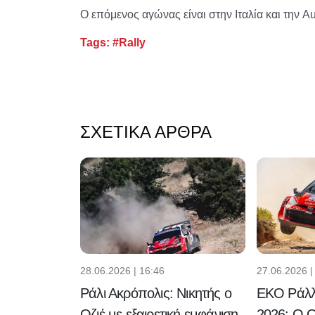
Ο επόμενος αγώνας είναι στην Ιταλία και την 
Tags:
#Rally
ΣΧΕΤΙΚΆ ΆΡΘΡΑ
28.06.2026 | 16:46
27.06.2026 |
Ράλι Ακρόπολις: Νικητής ο
EKO Ράλλ
Οζιέ με εξαιρετική εμφάνιση
2026: Ο Οζ