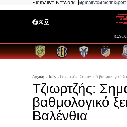
Sigmalive Network
Sigmalive
Simerini
Sport
ΠΟΔΟΣ
Αρχική
Rally
Τζιωρτζής: Σημαντικό βαθμολογικό ξε
Τζιωρτζής: Σημ
βαθμολογικό ξε
Βαλένθια