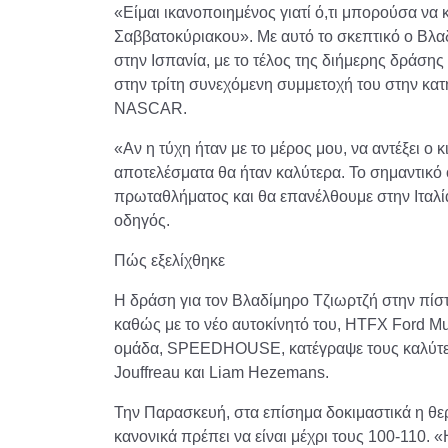
«Είμαι ικανοποιημένος γιατί ό,τι μπορούσα να
Σαββατοκύριακου». Με αυτό το σκεπτικό ο Βλα
στην Ισπανία, με το τέλος της διήμερης δράσης
στην τρίτη συνεχόμενη συμμετοχή του στην 
NASCAR.
«Αν η τύχη ήταν με το μέρος μου, να αντέξει ο 
αποτελέσματα θα ήταν καλύτερα. Το σημαντικό ό
πρωταθλήματος και θα επανέλθουμε στην Ιταλία
οδηγός.
Πώς εξελίχθηκε
Η δράση για τον Βλαδίμηρο Τζιωρτζή στην πίστα
καθώς με το νέο αυτοκίνητό του, HTFX Ford Mu
ομάδα, SPEEDHOUSE, κατέγραψε τους καλύτερο
Jouffreau και Liam Hezemans.
Την Παρασκευή, στα επίσημα δοκιμαστικά η θε
κανονικά πρέπει να είναι μέχρι τους 100-110