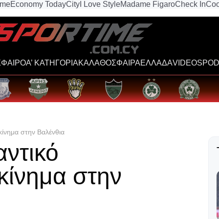
ime
Economy Today
City
I Love Style
Madame Figaro
Check In
Coo
ΦΑΙΡΟ
Α’ ΚΑΤΗΓΟΡΙΑ
ΚΑΛΑΘΟΣΦΑΙΡΑ
ΕΛΛΑΔΑ
VIDEOS
POD
κίνημα στην Βαλένθια
αντικό
κίνημα στην