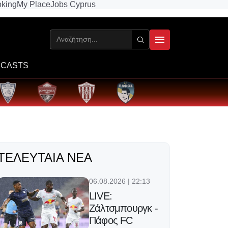
king
My Place
Jobs Cyprus
CASTS
ΤΕΛΕΥΤΑΊΑ ΝΈΑ
06.08.2026 | 22:13
LIVE:
Ζάλτσμπουργκ -
Πάφος FC