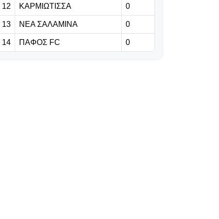
12
ΚΑΡΜΙΩΤΙΣΣΑ
0
κεφαλιά
13
ΝΕΑ ΣΑΛΑΜΙΝΑ
0
06.08.2026 | 21:25
14
ΠΑΦΟΣ FC
0
Στη Μαδρίτη για
πάντα:
Ανανέωσε έως
το 2032 ο
Βινίσιους!
06.08.2026 | 21:12
Κατά του
Ινφαντίνο και οι
ποδοσφαιριστές!
06.08.2026 | 21:00
Επίσημα στην
PSV ο Κόστιτς