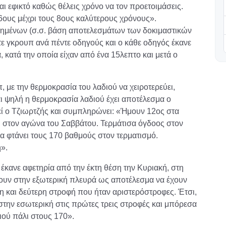
αι εφικτό καθώς θέλεις χρόνο να τον προετοιμάσεις.
6ους μέχρι τους 8ους καλύτερους χρόνους».
ρημένων (σ.σ. βάση αποτελεσμάτων των δοκιμαστικών
ε γκρουπ ανά πέντε οδηγούς και ο κάθε οδηγός έκανε
 κατά την οποία είχαν από ένα 15λεπτο και μετά ο
 με την θερμοκρασία του λαδιού να χειροτερεύει,
ι ψηλή η θερμοκρασία λαδιού έχει αποτέλεσμα ο
εί ο Τζιωρτζής και συμπληρώνει: «Ήμουν 12ος στα
η στον αγώνα του Σαββάτου. Τερμάτισα όγδοος στον
α φτάνει τους 170 βαθμούς στον τερματισμό.
».
 έκανε αφετηρία από την έκτη θέση την Κυριακή, στη
ουν στην εξωτερική πλευρά ως αποτέλεσμα να έχουν
τη και δεύτερη στροφή που ήταν αριστερόστροφες. Έτσι,
στην εσωτερική στις πρώτες τρεις στροφές και μπόρεσα
ιού πάλι στους 170».