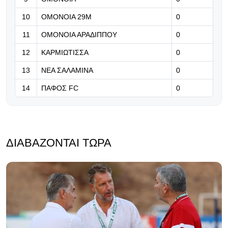
06.08.2026 | 08:39
10
ΟΜΟΝΟΙΑ 29Μ
0
Ο Ινφαντίνο υπόσχεται τον τελικό
11
ΟΜΟΝΟΙΑ ΑΡΑΔΙΠΠΟΥ
0
του Μundial 2030 στο Μαρόκο για
να πάρει δημόσια στήριξη!
12
ΚΑΡΜΙΩΤΙΣΣΑ
0
13
ΝΕΑ ΣΑΛΑΜΙΝΑ
0
14
ΠΑΦΟΣ FC
0
ΔΙΑΒΆΖΟΝΤΑΙ ΤΏΡΑ