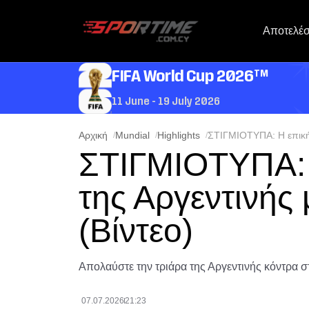
Αποτελέ
TM
FIFA World Cup 2026
11 June - 19 July 2026
Αρχική
Mundial
Highlights
ΣΤΙΓΜΙΟΤΥΠΑ: Η επική 
ΣΤΙΓΜΙΟΤΥΠΑ: 
της Αργεντινής 
(Βίντεο)
Απολαύστε την τριάρα της Αργεντινής κόντρα σ
07.07.2026
21:23