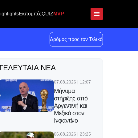
ighlights
Εκπομπές
QUIZ
MVP
Δρόμος προς τον Τελικό
ΤΕΛΕΥΤΑΊΑ ΝΈΑ
07.08.2026 | 12:07
Μήνυμα
στήριξης από
Αργεντινή και
Μεξικό στον
Ινφαντίνο
06.08.2026 | 23:25