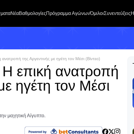
σματα
Νέα
Βαθμολογίες
Πρόγραμμα Αγώνων
Όμιλοι
Συνεντεύξεις
H
ανατροπή της Αργεντινής με ηγέτη τον Μέσι (Βίντεο)
Η επική ανατροπή
με ηγέτη τον Μέσι
την μαχητική Αίγυπτο.