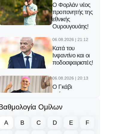
Ο Φορλάν νέος
προπονητής της
εθνικής
Ουρουγουάης!
06.08.2026 | 21:12
Κατά του
Ινφαντίνο και οι
ποδοσφαιριστές!
06.08.2026 | 20:13
Ο Γκάβι
κράτησε την
υπόσχεσή του
Βαθμολογία Ομίλων
μετά την
κατάκτηση του
A
B
C
Μουντιάλ!
D
E
F