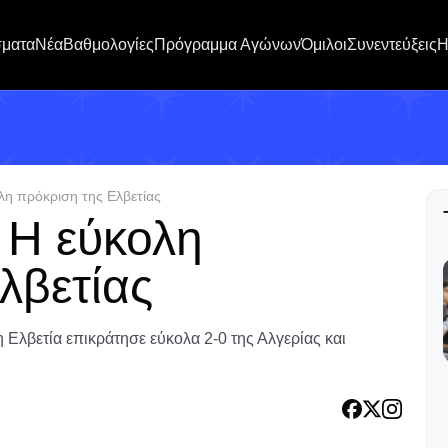
σματα
Νέα
Βαθμολογίες
Πρόγραμμα Αγώνων
Όμιλοι
Συνεντεύξεις
H
η πρόκριση της Ελβετίας
Η εύκολη
λβετίας
 Ελβετία επικράτησε εύκολα 2-0 της Αλγερίας και