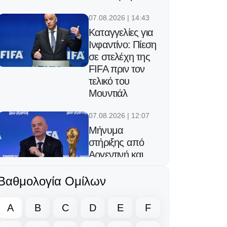
07.08.2026 | 14:43
Καταγγελίες για
Ινφαντίνο: Πίεση
σε στελέχη της
FIFA πριν τον
τελικό του
Μουντιάλ
07.08.2026 | 12:07
Μήνυμα
στήριξης από
Αργεντινή και
Μεξικό στον
Ινφαντίνο
Βαθμολογία Ομίλων
06.08.2026 | 23:25
A
B
C
D
E
F
Ο Φορλάν νέος