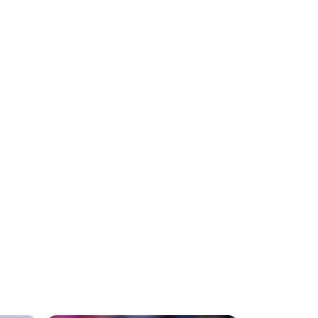
υπόσχεται τον
τελικό του
Μundial 2030
στο Μαρόκο για
να πάρει
δημόσια
στήριξη!
05.08.2026 | 17:32
Eπίθεση Φίγκο
κατά του
Ινφαντίνο:
«Πρέπει να
παραιτηθείς για
να σωθεί το
ποδόσφαιρο»