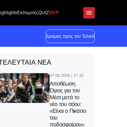
ighlights
Εκπομπές
QUIZ
MVP
Δρόμος προς τον Τελικό
ΤΕΛΕΥΤΑΊΑ ΝΈΑ
07.08.2026 | 17:32
Αποθέωση
Όγιος για τον
Μέσι μετά το
νέο του σόου:
«Είναι ο Πικάσο
του
ποδοσφαίρου»