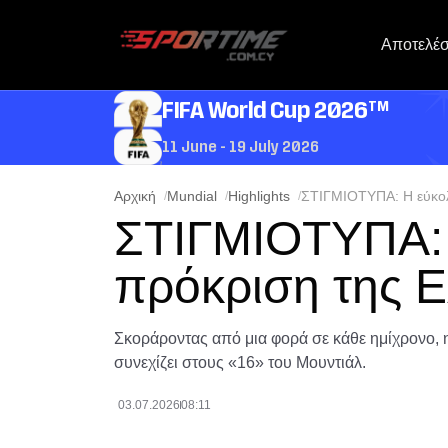
Αποτελέ
TM
FIFA World Cup 2026
11 June - 19 July 2026
Αρχική
Mundial
Highlights
ΣΤΙΓΜΙΟΤΥΠΑ: Η εύκολ
ΣΤΙΓΜΙΟΤΥΠΑ: 
πρόκριση της Ε
Σκοράροντας από μια φορά σε κάθε ημίχρονο, η
συνεχίζει στους «16» του Μουντιάλ.
03.07.2026
08:11