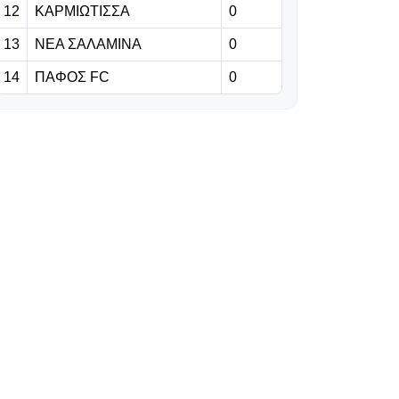
12
ΚΑΡΜΙΩΤΙΣΣΑ
0
06.08.2026 | 19:29
Γκαρσία: «Θέλω
13
ΝΕΑ ΣΑΛΑΜΙΝΑ
0
να είμαι killer στο
14
ΠΑΦΟΣ FC
0
γήπεδο» (vid)
06.08.2026 | 19:16
Ετοιμάζει
πρόταση €30
εκατ. για τον
Ρομέρο (pic)
06.08.2026 | 19:10
Τα πρώτα κλικς
από τη «Ρεντ
Μπουλ Αρένα»!