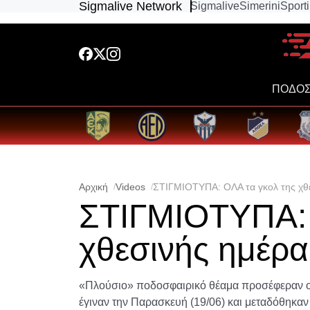
Sigmalive Network
Sigmalive
Simerini
Sport
ΠΟΔΟΣ
Αρχική
Videos
ΣΤΙΓΜΙΟΤΥΠΑ: ΟΛΑ τα γκολ της χθε
ΣΤΙΓΜΙΟΤΥΠΑ: 
χθεσινής ημέρα
«Πλούσιο» ποδοσφαιρικό θέαμα προσέφεραν ο
έγιναν την Παρασκευή (19/06) και μεταδόθηκα