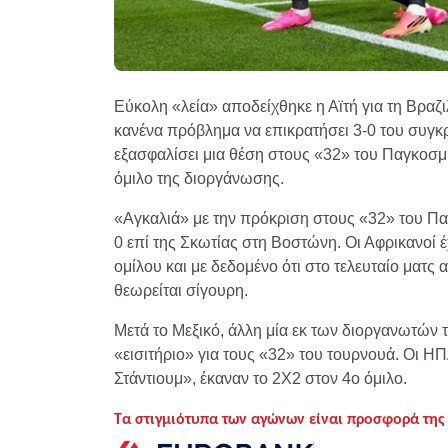
Εύκολη «λεία» αποδείχθηκε η Αϊτή για τη Βραζ
κανένα πρόβλημα να επικρατήσει 3-0 του συγκρ
εξασφαλίσει μια θέση στους «32» του Παγκοσ
όμιλο της διοργάνωσης.
«Αγκαλιά» με την πρόκριση στους «32» του Παγ
0 επί της Σκωτίας στη Βοστώνη. Οι Αφρικανοί 
ομίλου και με δεδομένο ότι στο τελευταίο ματς 
θεωρείται σίγουρη.
Μετά το Μεξικό, άλλη μία εκ των διοργανωτών 
«εισιτήριο» για τους «32» του τουρνουά. Οι Η
Στάντιουμ», έκαναν το 2Χ2 στον 4ο όμιλο.
Τα στιγμιότυπα των αγώνων είναι προσφορά της