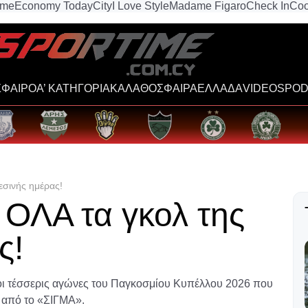
ime
Economy Today
City
I Love Style
Madame Figaro
Check In
Coo
ΦΑΙΡΟ
Α’ ΚΑΤΗΓΟΡΙΑ
ΚΑΛΑΘΟΣΦΑΙΡΑ
ΕΛΛΑΔΑ
VIDEOS
POD
σινής ημέρας!
ΟΛΑ τα γκολ της
ς!
ι τέσσερις αγώνες του Παγκοσμίου Κυπέλλου 2026 που
ν από το «ΣΙΓΜΑ».