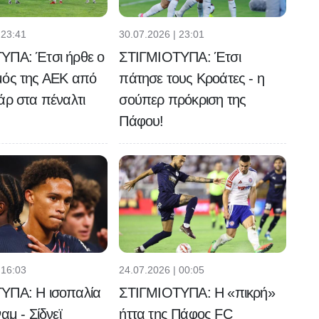
 23:41
30.07.2026 | 23:01
ΥΠΑ: Έτσι ήρθε ο
ΣΤΙΓΜΙΟΤΥΠΑ: Έτσι
μός της ΑΕΚ από
πάτησε τους Κροάτες - η
άρ στα πέναλτι
σούπερ πρόκριση της
Πάφου!
 16:03
24.07.2026 | 00:05
ΥΠΑ: Η ισοπαλία
ΣΤΙΓΜΙΟΤΥΠΑ: Η «πικρή»
αμ - Σίδνεϊ
ήττα της Πάφος FC