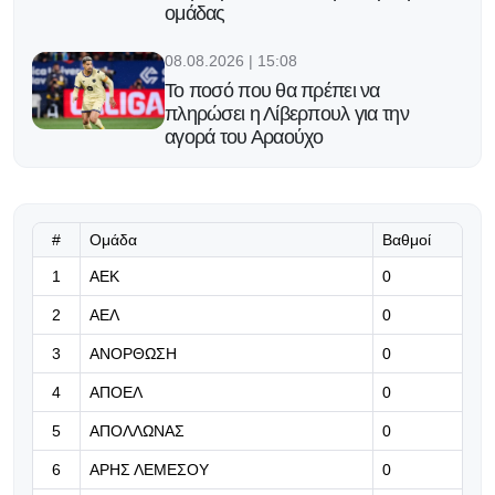
ομάδας
08.08.2026 | 15:08
Το ποσό που θα πρέπει να
πληρώσει η Λίβερπουλ για την
αγορά του Αραούχο
08.08.2026 | 14:55
Βρήκε νέα ποδοσφαιρική στέγη ο
Νάνου
#
Ομάδα
Βαθμοί
1
ΑΕΚ
0
08.08.2026 | 14:42
2
ΑΕΛ
0
ΑΕΚτζής και επίσημα ο Kerim
Mrabti
3
ΑΝΟΡΘΩΣΗ
0
4
ΑΠΟΕΛ
0
08.08.2026 | 14:29
Επίσημα ποδοσφαιριστής της
5
ΑΠΟΛΛΩΝΑΣ
0
Άρσεναλ ο Μπρούνο Γκιμαράες
6
ΑΡΗΣ ΛΕΜΕΣΟΥ
0