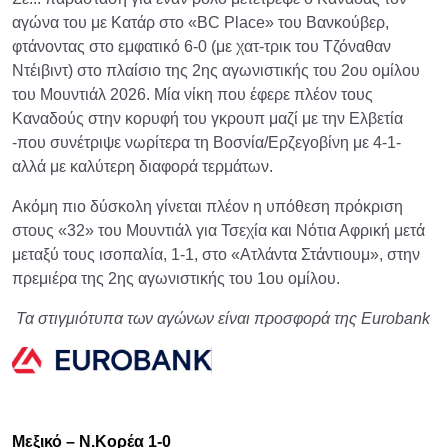
αγώνα του με Κατάρ στο «BC Place» του Βανκούβερ,
φτάνοντας στο εμφατικό 6-0 (με χατ-τρικ του Τζόναθαν
Ντέιβιντ) στο πλαίσιο της 2ης αγωνιστικής του 2ου ομίλου
του Μουντιάλ 2026. Μία νίκη που έφερε πλέον τους
Καναδούς στην κορυφή του γκρουπ μαζί με την Ελβετία
-που συνέτριψε νωρίτερα τη Βοσνία/Ερζεγοβίνη με 4-1-
αλλά με καλύτερη διαφορά τερμάτων.
Ακόμη πιο δύσκολη γίνεται πλέον η υπόθεση πρόκριση
στους «32» του Μουντιάλ για Τσεχία και Νότια Αφρική μετά
μεταξύ τους ισοπαλία, 1-1, στο «Ατλάντα Στάντιουμ», στην
πρεμιέρα της 2ης αγωνιστικής του 1ου ομίλου.
Τα στιγμιότυπα των αγώνων είναι προσφορά της Eurobank
Μεξικό – Ν.Κορέα 1-0