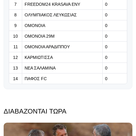
Χρυσοστόμου και 8άδα ο Κεσίδης
7
FREEDOM24 KRASAVA ΕΝΥ
0
8
ΟΛΥΜΠΙΑΚΟΣ ΛΕΥΚΩΣΙΑΣ
0
10.08.2026 | 21:07
ΒΙΝΤΕΟ: Ο Ασόρο σε δράση
9
ΟΜΟΝΟΙΑ
0
10
ΟΜΟΝΟΙΑ 29Μ
0
11
ΟΜΟΝΟΙΑ ΑΡΑΔΙΠΠΟΥ
0
12
ΚΑΡΜΙΩΤΙΣΣΑ
0
13
ΝΕΑ ΣΑΛΑΜΙΝΑ
0
14
ΠΑΦΟΣ FC
0
ΔΙΑΒΆΖΟΝΤΑΙ ΤΏΡΑ