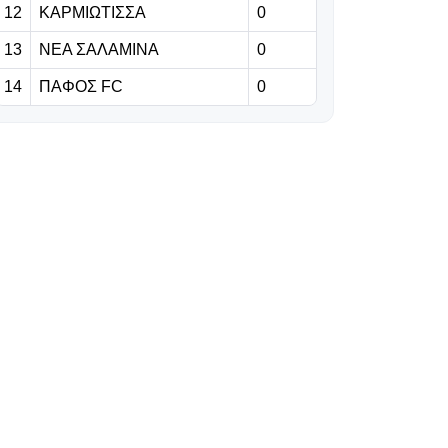
12
ΚΑΡΜΙΩΤΙΣΣΑ
0
Μαραγκού σε
μάνατζερ για
13
ΝΕΑ ΣΑΛΑΜΙΝΑ
0
διαρροές
14
ΠΑΦΟΣ FC
0
07.08.2026 | 15:09
Ο Μέσι βάζει
τέλος στις φήμες
για την
μεταγραφή του
γιου στην
Μπαρτσελόνα
με μια viral
απάντηση
07.08.2026 | 14:56
Ομόνοια:
Μουντιαλικός
ποδοσφαιριστής