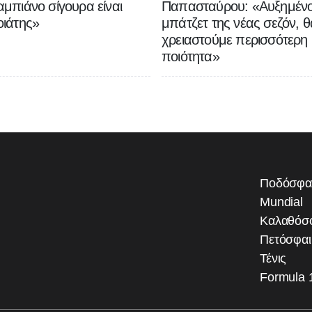
μπιάνο σίγουρα είναι
Παπασταύρου: «Αυξημένο
ιάτης»
μπάτζετ της νέας σεζόν, θ
χρειαστούμε περισσότερη
ποιότητα»
Ποδόσφα
Mundial
Καλαθόσ
Πετόσφα
Τένις
Formula 