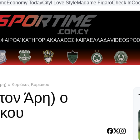
ime
Economy Today
City
I Love Style
Madame Figaro
Check In
Coo
ΦΑΙΡΟ
Α’ ΚΑΤΗΓΟΡΙΑ
ΚΑΛΑΘΟΣΦΑΙΡΑ
ΕΛΛΑΔΑ
VIDEOS
POD
Άρη) ο Κυριάκος Κυριάκου
τον Άρη) ο
άκου