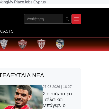
king
My Place
Jobs Cyprus
CASTS
ΤΕΛΕΥΤΑΊΑ ΝΈΑ
07.08.2026 | 16:27
Στο στόχαστρο
Τσέλσι και
Μπάγερν ο