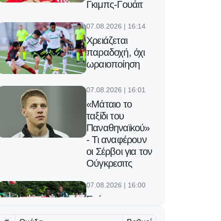
Γκιμπς-Γουάιτ
07.08.2026 | 16:14
Χρειάζεται
παραδοχή, όχι
ωραιοποίηση
07.08.2026 | 16:01
«Μάταιο το
ταξίδι του
Παναθηναϊκού»
- Τι αναφέρουν
οι Σέρβοι για τον
Ούγκρεσιτς
07.08.2026 | 16:00
Επίσημο:
Συμφωνία με