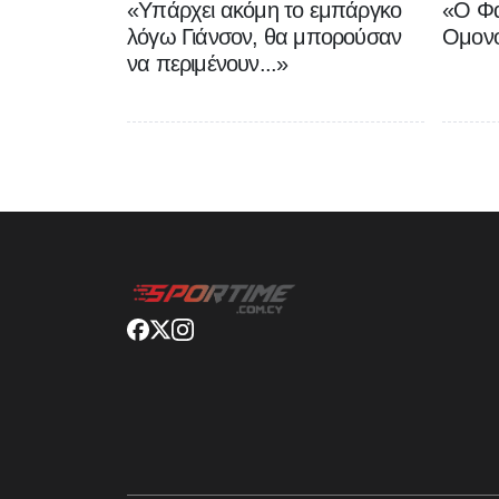
«Υπάρχει ακόμη το εμπάργκο
«Ο Φα
λόγω Γιάνσον, θα μπορούσαν
Ομονο
να περιμένουν...»