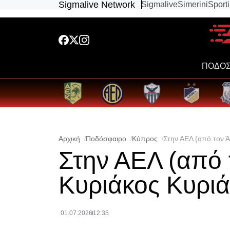
Sigmalive Network
Sigmalive
Simerini
Sport
ΠΟΔΟΣ
Αρχική
Ποδόσφαιρο
Κύπρος
Στην ΑΕΛ (από τον 
Στην ΑΕΛ (από 
Κυριάκος Κυρι
01.07.2026
12:35