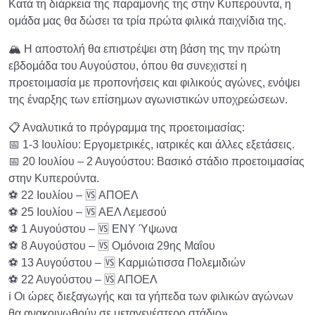
Κατά τη διάρκεια της παραμονής της στην Κυπερούντα, η
ομάδα μας θα δώσει τα τρία πρώτα φιλικά παιχνίδια της.
🏔️ Η αποστολή θα επιστρέψει στη βάση της την πρώτη
εβδομάδα του Αυγούστου, όπου θα συνεχιστεί η
προετοιμασία με προπονήσεις και φιλικούς αγώνες, ενόψει
της έναρξης των επίσημων αγωνιστικών υποχρεώσεων.
📋 Αναλυτικά το πρόγραμμα της προετοιμασίας:
📅 1-3 Ιουλίου: Εργομετρικές, ιατρικές και άλλες εξετάσεις.
📅 20 Ιουλίου – 2 Αυγούστου: Βασικό στάδιο προετοιμασίας
στην Κυπερούντα.
⚽ 22 Ιουλίου – 🆚 ΑΠΟΕΛ
⚽ 25 Ιουλίου – 🆚 ΑΕΛ Λεμεσού
⚽ 1 Αυγούστου – 🆚 ΕΝΥ Ύψωνα
⚽ 8 Αυγούστου – 🆚 Ομόνοια 29ης Μαΐου
⚽ 13 Αυγούστου – 🆚 Καρμιώτισσα Πολεμιδιών
⚽ 22 Αυγούστου – 🆚 ΑΠΟΕΛ
ℹ️ Οι ώρες διεξαγωγής και τα γήπεδα των φιλικών αγώνων
θα ανακοινωθούν σε μεταγενέστερο στάδιο».