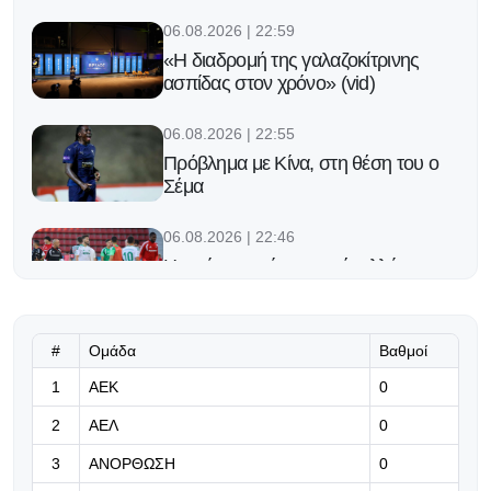
06.08.2026 | 22:59
«Η διαδρομή της γαλαζοκίτρινης
ασπίδας στον χρόνο» (vid)
06.08.2026 | 22:55
Πρόβλημα με Κίνα, στη θέση του ο
Σέμα
06.08.2026 | 22:46
Η πρόκριση είναι ορατή, αλλά η
εικόνα μπήκε στο «μικροσκόπιο»
06.08.2026 | 22:27
#
Ομάδα
Βαθμοί
Δεν τα παρατάει για Λεάο η Γαλατά!
1
ΑΕΚ
0
2
ΑΕΛ
0
06.08.2026 | 22:14
3
ΑΝΟΡΘΩΣΗ
0
«Το παιχνίδι ήταν ξεχωριστό λόγω