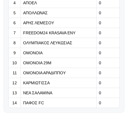
του γηπέδου»
4
ΑΠΟΕΛ
0
5
ΑΠΟΛΛΩΝΑΣ
0
06.08.2026 | 22:11
ΣΤΙΓΜΙΟΤΥΠΑ: Η «πικρή» ισοπαλία
6
ΑΡΗΣ ΛΕΜΕΣΟΥ
0
της Ομόνοιας
7
FREEDOM24 KRASAVA ΕΝΥ
0
06.08.2026 | 22:01
8
ΟΛΥΜΠΙΑΚΟΣ ΛΕΥΚΩΣΙΑΣ
0
Συνεχίζεται στις 22:15 το
9
ΟΜΟΝΟΙΑ
0
Ζάλτσμπουργκ-Πάφος!
10
ΟΜΟΝΟΙΑ 29Μ
0
11
ΟΜΟΝΟΙΑ ΑΡΑΔΙΠΠΟΥ
0
12
ΚΑΡΜΙΩΤΙΣΣΑ
0
13
ΝΕΑ ΣΑΛΑΜΙΝΑ
0
14
ΠΑΦΟΣ FC
0