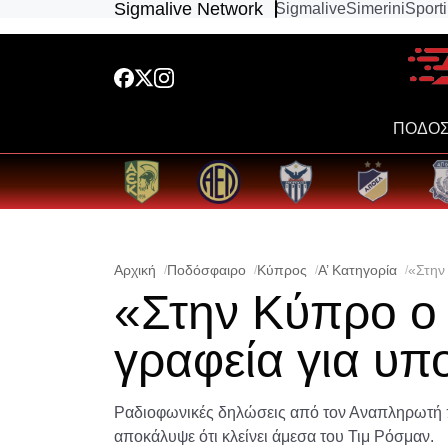
Sigmalive Network
Sigmalive
Simerini
Sport
ΠΟΔΟΣ
Αρχική
Ποδόσφαιρο
Κύπρος
Α’ Κατηγορία
«Στην
«Στην Κύπρο ο 
γραφεία για υ
Ραδιοφωνικές δηλώσεις από τον Αναπληρωτή π
αποκάλυψε ότι κλείνει άμεσα του Τιμ Ρόσμαν.