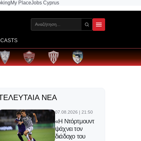
king
My Place
Jobs Cyprus
CASTS
ΤΕΛΕΥΤΑΊΑ ΝΈΑ
07.08.2026 | 21:50
«Η Ντόρτμουντ
ψάχνει τον
διάδοχο του