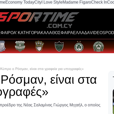
ime
Economy Today
City
I Love Style
Madame Figaro
Check In
Coo
ΦΑΙΡΟ
Α’ ΚΑΤΗΓΟΡΙΑ
ΚΑΛΑΘΟΣΦΑΙΡΑ
ΕΛΛΑΔΑ
VIDEOS
POD
 Κύπρο ο Ρόσμαν, είναι στα γραφεία για υπογραφές»
Ρόσμαν, είναι στα
πογραφές»
ροέδρο της Νέας Σαλαμίνας Γιώργος Μιχαήλ, ο οποίος