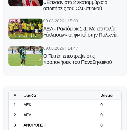
«Έπεσαν στα 2 εκατομμύρια οι
απαιτήσεις του Ολυμπιακού
09.08.2026 | 15:00
ΑΕΛ - Ραντόμιακ 1-1: Με ισοπαλία
«έκλεισαν» τα φιλικά στην Πολωνία
09.08.2026 | 14:47
Ο Τεττέη επέστρεψε στις
προπονήσεις του Παναθηναϊκού
09.08.2026 | 14:34
Πίστη στις ικανότητες του και...
συμβόλαιο έως το 2031
#
Ομάδα
Βαθμοί
09.08.2026 | 14:21
1
ΑΕΚ
0
Το νέο ρόστερ της Μακάμπι Τελ Αβίβ
2
ΑΕΛ
0
«τρομάζει»: Αυτοί είναι οι παίκτες
του Οντέντ Κάτας
3
ΑΝΟΡΘΩΣΗ
0