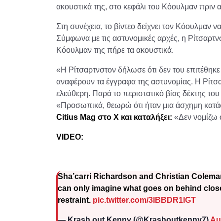
ακουστικά της, στο κεφάλι του Κόουλμαν πριν 
Στη συνέχεια, το βίντεο δείχνει τον Κόουλμαν ν
Σύμφωνα με τις αστυνομικές αρχές, η Ρίτσαρτνσ
Κόουλμαν της πήρε τα ακουστικά.
«Η Ρίτσαρτνστον δήλωσε ότι δεν του επιτέθηκε 
αναφέρουν τα έγγραφα της αστυνομίας. Η Ρίτσ
ελεύθερη. Παρά το περιστατικό βίας δέκτης το
«Προσωπικά, θεωρώ ότι ήταν μια άσχημη κατάσ
Citius Mag στο X και καταλήξει:
«Δεν νομίζω 
VIDEO:
Sha’carri Richardson and Christian Coleman 
can only imagine what goes on behind closed
restraint.
pic.twitter.com/3lBBDR1lGT
— Krash out Kenny (@Krashoutkenny7)
Au