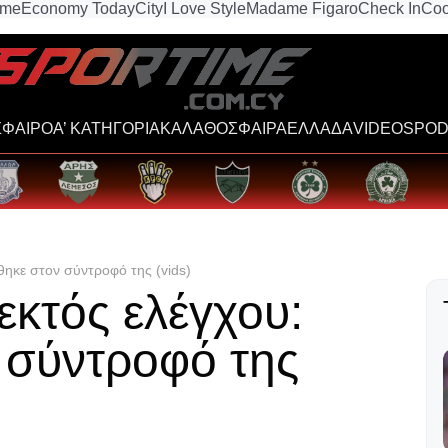
ime
Economy Today
City
I Love Style
Madame Figaro
Check In
Coo
ΦΑΙΡΟ
Α’ ΚΑΤΗΓΟΡΙΑ
ΚΑΛΑΘΟΣΦΑΙΡΑ
ΕΛΛΑΔΑ
VIDEOS
POD
θηκε στον σύντροφό της (vids)
εκτός ελέγχου:
 σύντροφό της