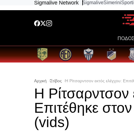
Sigmalive Network
Sigmalive
Simerini
Sport
ΠΟΔΟΣ
Αρχική
Στίβος
Η Ρίτσαρντσον εκτός ελέγχου: Επιτέ
Η Ρίτσαρντσον 
Επιτέθηκε στον
(vids)