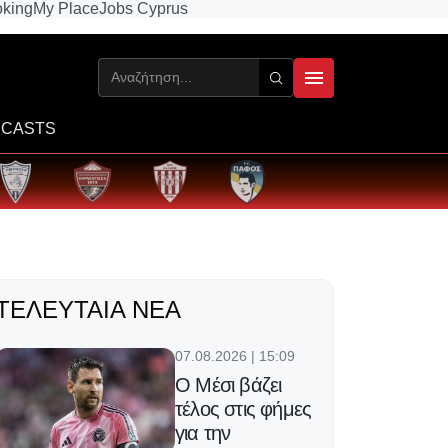
king
My Place
Jobs Cyprus
CASTS
ΤΕΛΕΥΤΑΊΑ ΝΈΑ
07.08.2026 | 15:09
Ο Μέσι βάζει
τέλος στις φήμες
για την