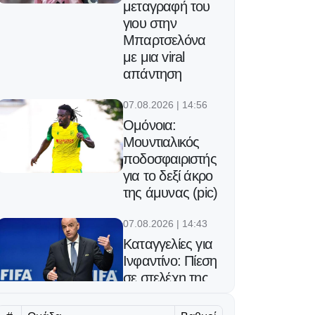
μεταγραφή του
γιου στην
Μπαρτσελόνα
με μια viral
απάντηση
07.08.2026 | 14:56
Ομόνοια:
Μουντιαλικός
ποδοσφαιριστής
για το δεξί άκρο
της άμυνας (pic)
07.08.2026 | 14:43
Καταγγελίες για
Ινφαντίνο: Πίεση
σε στελέχη της
FIFA πριν τον
τελικό του