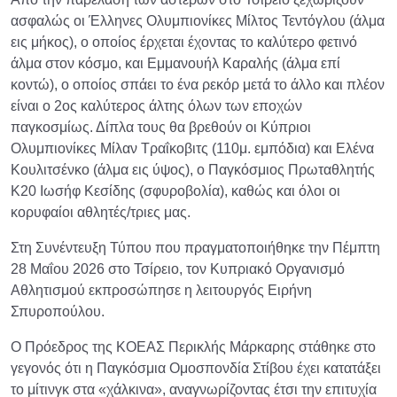
ασφαλώς οι Έλληνες Ολυμπιονίκες Μίλτος Τεντόγλου (άλμα
εις μήκος), ο οποίος έρχεται έχοντας το καλύτερο φετινό
άλμα στον κόσμο, και Εμμανουήλ Καραλής (άλμα επί
κοντώ), ο οποίος σπάει το ένα ρεκόρ μετά το άλλο και πλέον
είναι ο 2ος καλύτερος άλτης όλων των εποχών
παγκοσμίως. Δίπλα τους θα βρεθούν οι Κύπριοι
Ολυμπιονίκες Μίλαν Τραΐκοβιτς (110μ. εμπόδια) και Ελένα
Κουλιτσένκο (άλμα εις ύψος), ο Παγκόσμιος Πρωταθλητής
Κ20 Ιωσήφ Κεσίδης (σφυροβολία), καθώς και όλοι οι
κορυφαίοι αθλητές/τριες μας.
Στη Συνέντευξη Τύπου που πραγματοποιήθηκε την Πέμπτη
28 Μαΐου 2026 στο Τσίρειο, τον Κυπριακό Οργανισμό
Αθλητισμού εκπροσώπησε η λειτουργός Ειρήνη
Σπυροπούλου.
Ο Πρόεδρος της ΚΟΕΑΣ Περικλής Μάρκαρης στάθηκε στο
γεγονός ότι η Παγκόσμια Ομοσπονδία Στίβου έχει κατατάξει
το μίτινγκ στα «χάλκινα», αναγνωρίζοντας έτσι την επιτυχία