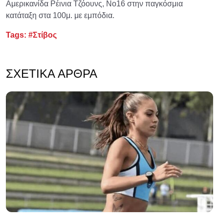
Αμερικανίδα Ρέινια Τζόουνς, Νο16 στην παγκόσμια
κατάταξη στα 100μ. με εμπόδια.
Tags:
#Στίβος
ΣΧΕΤΙΚΆ ΆΡΘΡΑ