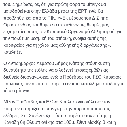
του. Σημείωσε, δε, ότι για πρώτη φορά το μίτινγκ θα
μεταδοθεί και στην Ελλάδα μέσω της ΕΡΤ, ενώ θα
προβληθεί και από το ΡΙΚ. ««Εκ μέρους του Δ.Σ. της
Ομοσπονδίας, επιθυμώ να απευθύνω τις θερμές μας
ευχαριστίες προς τον Κυπριακό Οργανισμό Αθλητισμού, για
την πολύτιμη θεσμική του στήριξη, ενόψει αυτής της
κορυφαίας για τη χώρα μας αθλητικής διοργάνωσης»,
κατέληξε.
Ο Αντιδήμαρχος Λεμεσού Δήμος Κάτσης στάθηκε στη
δυνατότητα της πόλης να φιλοξενεί τέτοιας εμβέλειας
διεθνείς διοργανώσεις, ενώ ο Πρόεδρος του ΓΣΟ Κυριάκος
Τσολάκης τόνισε ότι το Τσίρειο είναι το κατάλληλο στάδιο για
τέτοια μίτινγκ.
Μίλαν Τραΐκοβιτς και Ελένα Κουλιτσένκο κάλεσαν τον
κόσμο να στηρίξει το μίτινγκ με την παρουσία του στις
εξέδρες. Στη Συνέντευξη Τύπου παρέστησαν επίσης η
Καναδή 6η Ολυμπιονίκης στα 100μ. Σέιντ ΜακΚριθ και η