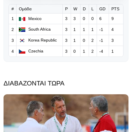
«Πρέπει να παραιτηθείς για να
σωθεί το ποδόσφαιρο»
#
Ομάδα
P
W
D
L
GD
PTS
1
Mexico
3
3
0
0
6
9
04.08.2026 | 13:12
«Έπρεπε να σε σκοτώσουν» -
South Africa
2
3
1
1
1
-1
4
Σοκάρουν οι απειλές στον Μπόρχα
Korea Republic
3
3
1
0
2
-1
3
Ιγκλέσιας!
Czechia
4
3
0
1
2
-4
1
04.08.2026 | 09:44
New York Post: Ο Ινφαντίνο
παρακαλεί τον Τραμπ για να σώσει
τη θέση του!
ΔΙΑΒΆΖΟΝΤΑΙ ΤΏΡΑ
03.08.2026 | 15:13
Η Αγγλία αποσύρει τη στήριξή της
στον Ινφαντίνο