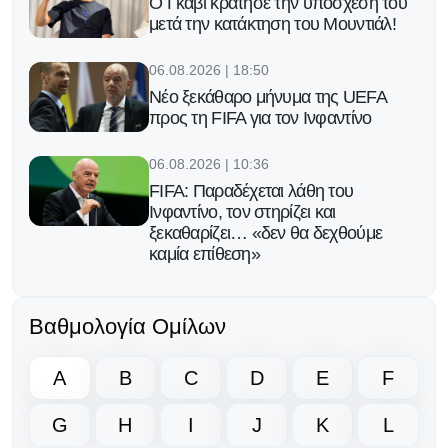
Ο Γκάβι κράτησε την υπόσχεσή του
μετά την κατάκτηση του Μουντιάλ!
06.08.2026 | 18:50
Νέο ξεκάθαρο μήνυμα της UEFA
προς τη FIFA για τον Ινφαντίνο
06.08.2026 | 10:36
FIFA: Παραδέχεται λάθη του
Ινφαντίνο, τον στηρίζει και
ξεκαθαρίζει… «δεν θα δεχθούμε
καμία επίθεση»
06.08.2026 | 08:39
Βαθμολογία Ομίλων
Ο Ινφαντίνο υπόσχεται τον τελικό
του Μundial 2030 στο Μαρόκο για
να πάρει δημόσια στήριξη!
A
B
C
D
E
F
05.08.2026 | 17:32
G
H
I
J
K
L
Eπίθεση Φίγκο κατά του Ινφαντίνο: