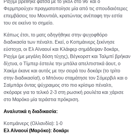
Ραχίμι βρέθηκε φάτσα με το γκολ στο 96' και ο
Φερμπρούχεν πραγματοποίησε μία από τις σπουδαιότερες
επεμβάσεις του Μουντιάλ, κρατώντας ανέπαφη την εστία
του σε εκείνο το σημείο.
Κάπως έτσι, το ματς οδηγήθηκε στην ψυχοφθόρο
διαδικασία των πέναλτι. Εκεί, ο Κοπμάινερς ξεκίνησε
εύστοχα, οι Ελ Αϊναουί και Κλάιφερ σημάδεψαν δοκάρι,
Ραχίμι (με μεγάλη δόση τύχης), Βέγκορστ και Ταλμπί βρήκαν
δίχτυα, ο Τίμπερ έστειλε την μπάλα απελπιστικά άουτ, ο
Χακίμι έκανε και αυτός με την σειρά του δοκάρι (το τρίτο
στην διαδικασία!), ο Μπόνου σταμάτησε τον Σόμερβιλ και ο
Σαϊμπάρι όντας ψύχραιμος στο πιο κρίσιμο πέναλτι,
σκόραρε για το τελικό 2-3 στη ρωσική ρουλέτα και χάρισε
στο Μαρόκο μία τεράστια πρόκριση.
Αναλυτικά η διαδικασία:
Κοπμάινερς (Ολλανδία): 1-0
Ελ Αϊναουί (Μαρόκο): δοκάρι