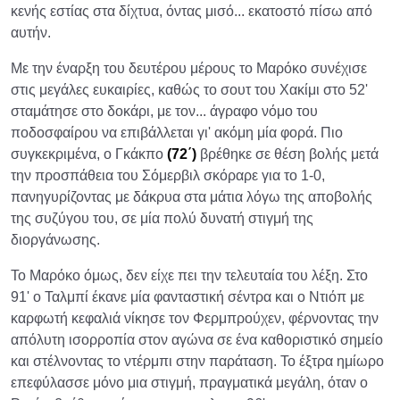
κενής εστίας στα δίχτυα, όντας μισό... εκατοστό πίσω από
αυτήν.
Με την έναρξη του δευτέρου μέρους το Μαρόκο συνέχισε
στις μεγάλες ευκαιρίες, καθώς το σουτ του Χακίμι στο 52'
σταμάτησε στο δοκάρι, με τον... άγραφο νόμο του
ποδοσφαίρου να επιβάλλεται γι' ακόμη μία φορά. Πιο
συγκεκριμένα, ο Γκάκπο
(72΄)
βρέθηκε σε θέση βολής μετά
την προσπάθεια του Σόμερβιλ σκόραρε για το 1-0,
πανηγυρίζοντας με δάκρυα στα μάτια λόγω της αποβολής
της συζύγου του, σε μία πολύ δυνατή στιγμή της
διοργάνωσης.
Το Μαρόκο όμως, δεν είχε πει την τελευταία του λέξη. Στο
91' ο Ταλμπί έκανε μία φανταστική σέντρα και ο Ντιόπ με
καρφωτή κεφαλιά νίκησε τον Φερμπρούχεν, φέρνοντας την
απόλυτη ισορροπία στον αγώνα σε ένα καθοριστικό σημείο
και στέλνοντας το ντέρμπι στην παράταση. To έξτρα ημίωρο
επεφύλασσε μόνο μια στιγμή, πραγματικά μεγάλη, όταν ο