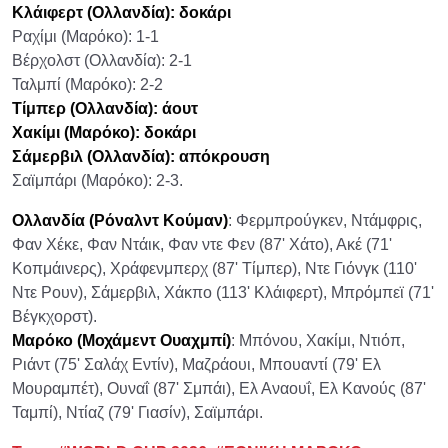
Κλάιφερτ (Ολλανδία): δοκάρι
Ραχίμι (Μαρόκο): 1-1
Βέρχολστ (Ολλανδία): 2-1
Ταλμπί (Μαρόκο): 2-2
Τίμπερ (Ολλανδία): άουτ
Χακίμι (Μαρόκο): δοκάρι
Σάμερβιλ (Ολλανδία): απόκρουση
Σαϊμπάρι (Μαρόκο): 2-3.
Ολλανδία (Ρόναλντ Κούμαν)
: Φερμπρούγκεν, Ντάμφρις,
Φαν Χέκε, Φαν Ντάικ, Φαν ντε Φεν (87' Χάτο), Ακέ (71'
Κοπμάινερς), Χράφενμπερχ (87' Τίμπερ), Ντε Γιόνγκ (110'
Ντε Ρουν), Σάμερβιλ, Χάκπο (113' Κλάιφερτ), Μπρόμπεϊ (71'
Βέγκχορστ).
Μαρόκο (Μοχάμεντ Ουαχμπί)
: Μπόνου, Χακίμι, Ντιόπ,
Ριάντ (75' Σαλάχ Εντίν), Μαζράουι, Μπουαντί (79' Ελ
Μουραμπέτ), Ουναΐ (87' Σμπάι), Ελ Αναουΐ, Ελ Κανούς (87'
Ταμπί), Ντίαζ (79' Γιασίν), Σαϊμπάρι.