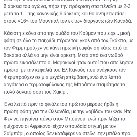
διάρκεια του αγώνα, πήρε την πρόκριση στα πέναλτι με 2-3
μετά το 1-1 της κανονικής διάρκειας και θα αντιμετωπίσει
στους «16» του Μουντιάλ τον εκ των διοργανωτών Καναδά.
Κάκιστη εικόνα από την ομάδα του Κούμαν που είχε... μισή
φάση σε όλο το παιχνίδι πέραν του γκολ από τον Γκάκπο, με
τον Φερμπρούχεν να κάνει ηρωική εμφάνιση κάτω από τα
δοκάρια αλλά να μην είναι αρκετή. Μετά από ένα νωθρό
πρώτο εικοσάλεπτο οι Μαροκινοί ήταν αυτοί που απείλησαν
πρώτοι με την κεφαλιά του Ελ Κανούς που ανάγκασε τον
Φερμπρούχεν σε μία μεγάλη επέμβαση, ενώ ένα λεπτό
αργότερα ο τερματοφύλακας της Μπράιτον σταμάτησε το
πολύ δυνατό σουτ του Χακίμι.
Ένα λεπτό πριν το φινάλε του πρώτου μέρους ήρθε η
πρώτη φάση για την Ολλανδία, με την «οβίδα» του Φαν Ντε
Φεν να πηγαίνει πάνω στον Μπούνου, ενώ πριν λήξει το
ημίχρονο οι Αφρικανοί είχαν σπουδαία στιγμή με τον
Σαϊμπάρι, ο οποίος δεν κατάφερε να στείλει την μπάλα προ