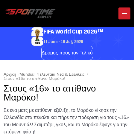
TM
FIFA World Cup 2026
11 June - 19 July 2026
Δρόμος προς τον Τελικό
Αρχική
Mundial
Τελευταία Νέα & Εξελίξεις
Στους «16» το απίθανο Μαρόκο!
Στους «16» το απίθανο
Μαρόκο!
Σε ένα ματς με απίθανη εξέλιξη, το Μαρόκο νίκησε την
Ολλανδία στα πέναλτι και πήρε την πρόκριση για τους «16»
του Μουντιάλ! Σαϊμπάρι, γκολ, και το Μαρόκο έφυγε για την
επόμενη φάση!