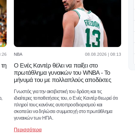
8:26
08.08.2026 | 08:13
NBA
 τη
Ο Ενές Καντέρ θέλει να παίξει στο
πρωτάθλημα γυναικών του WNBA - Το
μήνυμά του με πολλαπλούς αποδέκτες
Γνωστός για την ακτιβιστική του δράση και τις
p,
ιδιαίτερες τοποθετήσεις του, ο Ενές Καντέρ θεωρεί ότι
πληροί τους κανόνες αυτοπροσδιορισμού και
σκοπεύει να δηλώσει συμμετοχή στο πρωτάθλημα
γυναικών των ΗΠΑ.
Περισσότερα