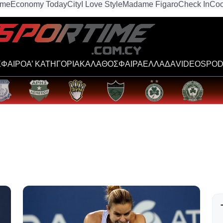
ime
Economy Today
City
I Love Style
Madame Figaro
Check In
Coo
ΦΑΙΡΟ
Α’ ΚΑΤΗΓΟΡΙΑ
ΚΑΛΑΘΟΣΦΑΙΡΑ
ΕΛΛΑΔΑ
VIDEOS
POD