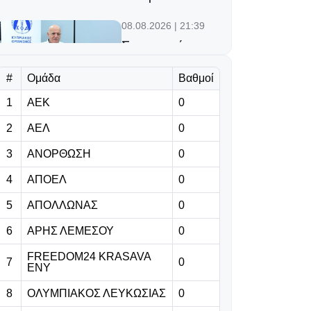
08.08.2026 | 21:39
Συγχαρητήρια
ΚΟΠΕ σε Γιάννο
Ιωάννου και νέο
#
Ομάδα
Βαθμοί
ΔΣ του ΚΟΑ
1
ΑΕΚ
0
08.08.2026 | 21:21
2
ΑΕΛ
0
Απέφυγε τα
3
ΑΝΟΡΘΩΣΗ
0
χειρότερα ο
Παζέ στον Άρη -
4
ΑΠΟΕΛ
0
πρώτη για
5
ΑΠΟΛΛΩΝΑΣ
0
Μπάντελι
6
ΑΡΗΣ ΛΕΜΕΣΟΥ
0
08.08.2026 | 21:15
FREEDOM24 KRASAVA
7
«Δεν μου άρεσε
0
ΕΝΥ
που χάσαμε, θα
8
ΟΛΥΜΠΙΑΚΟΣ ΛΕΥΚΩΣΙΑΣ
0
είμαστε έτοιμοι