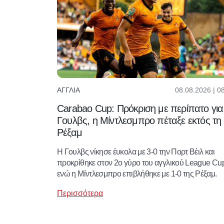
08.08.2026 | 0
ΑΓΓΛΊΑ
Carabao Cup: Πρόκριση με περίπατο για
Γουλβς, η Μίντλεσμπρο πέταξε εκτός τη
Ρέξαμ
Η Γουλβς νίκησε έυκολα με 3-0 την Πορτ Βέιλ και
προκρίθηκε στον 2ο γύρο του αγγλικού League Cu
ενώ η Μίντλεσμπρο επιβλήθηκε με 1-0 της Ρέξαμ.
Περισσότερα