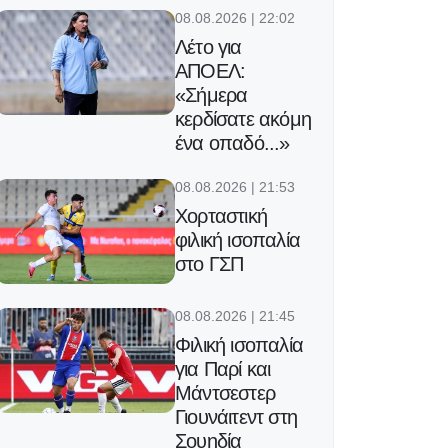
08.08.2026 | 22:02
Λέτο για
ΑΠΟΕΛ:
«Σήμερα
κερδίσατε ακόμη
ένα οπαδό...»
08.08.2026 | 21:53
Χορταστική
φιλική ισοπαλία
στο ΓΣΠ
08.08.2026 | 21:45
Φιλική ισοπαλία
για Παρί και
Μάντσεστερ
Γιουνάιτεντ στη
Σουηδία