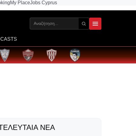
king
My Place
Jobs Cyprus
CASTS
ΤΕΛΕΥΤΑΊΑ ΝΈΑ