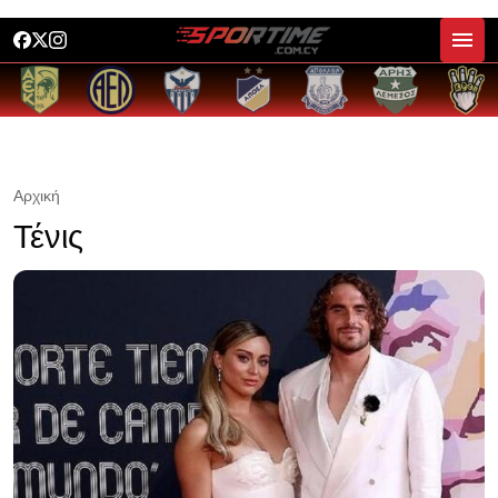
Αρχική
Τένις