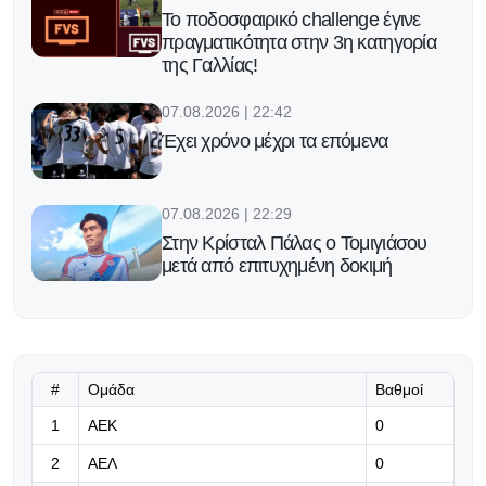
Το ποδοσφαιρικό challenge έγινε
πραγματικότητα στην 3η κατηγορία
της Γαλλίας!
07.08.2026 | 22:42
Έχει χρόνο μέχρι τα επόμενα
07.08.2026 | 22:29
Στην Κρίσταλ Πάλας ο Τομιγιάσου
μετά από επιτυχημένη δοκιμή
07.08.2026 | 22:16
Υπομονή!
#
Ομάδα
Βαθμοί
07.08.2026 | 22:03
1
ΑΕΚ
0
Η Γαλατασαράι πάει για το
2
ΑΕΛ
0
μεταγραφικό «μπαμ» με Μαρτινέλι