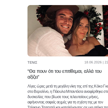
18.06.2026 | 2
ΤΈΝΙΣ
“Θα πουν ότι του επιτίθεμαι, αλλά του
αξίζει”
Λίγες ώρες μετά τη μεγάλη νίκη της επί της Κόκο Γ
στο Βερολίνο, η Πάουλα Μπαντόσα αναφέρθηκε στι
δυσκολίες που βίωσε τους τελευταίους μήνες,
αφήνοντας σαφείς αιχμές για τη σχέση της με τον
Στέφανο Τσιτσιπά και καταλήγοντας σε μια ατάκα π