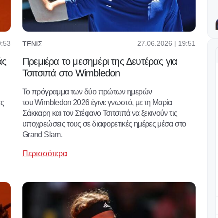
0:53
27.06.2026 | 19:51
ΤΈΝΙΣ
άς
Πρεμιέρα το μεσημέρι της Δευτέρας για
Τσιτσιπά στο Wimbledon
Το πρόγραμμα των δύο πρώτων ημερών
ας
του Wimbledon 2026 έγινε γνωστό, με τη Μαρία
Σάκκαρη και τον Στέφανο Τσιτσιπά να ξεκινούν τις
υποχρεώσεις τους σε διαφορετικές ημέρες μέσα στο
Grand Slam.
Περισσότερα