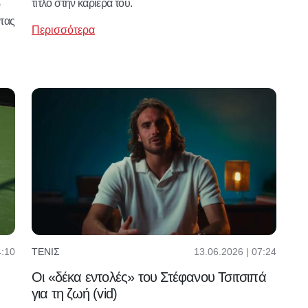
τίτλο στην καριέρα του.
ν
τας
Περισσότερα
4:10
13.06.2026 | 07:24
ΤΈΝΙΣ
Οι «δέκα εντολές» του Στέφανου Τσιτσιπά
για τη ζωή (vid)