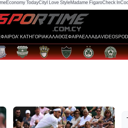
ime
Economy Today
City
I Love Style
Madame Figaro
Check In
Coo
ΦΑΙΡΟ
Α’ ΚΑΤΗΓΟΡΙΑ
ΚΑΛΑΘΟΣΦΑΙΡΑ
ΕΛΛΑΔΑ
VIDEOS
POD