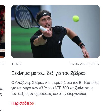
2:25
16.06.2026 | 20:07
ΤΈΝΙΣ
Ξεκίνημα με το... δεξί για τον Ζβέρεφ
Ο Αλεξάντερ Σβέρεφ νίκησε με 2-1 σετ τον Βιτ Κόπριβα
για τον γύρο των «32» του ATP 500 και ξεκίνησε με
κοφ
το... δεξί τις υποχρεώσεις του στην διοργάνωση.
ς
Περισσότερα
ου