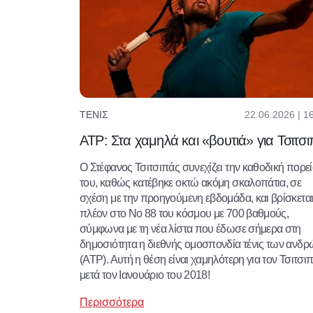
22.06.2026 | 1
ΤΈΝΙΣ
ATP: Στα χαμηλά και «βουτιά» για Τσιτσ
Ο Στέφανος Τσιτσιπάς συνεχίζει την καθοδική πορε
του, καθώς κατέβηκε οκτώ ακόμη σκαλοπάτια, σε
σχέση με την προηγούμενη εβδομάδα, και βρίσκετα
πλέον στο Νο 88 του κόσμου με 700 βαθμούς,
σύμφωνα με τη νέα λίστα που έδωσε σήμερα στη
δημοσιότητα η διεθνής ομοσπονδία τένις των ανδρ
(ATP). Αυτή η θέση είναι χαμηλότερη για τον Τσιτσι
μετά τον Ιανουάριο του 2018!
Περισσότερα