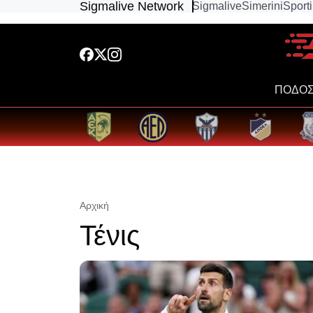
Sigmalive Network
Sigmalive
Simerini
Sport
ΠΟΔΟΣ
Αρχική
Τένις