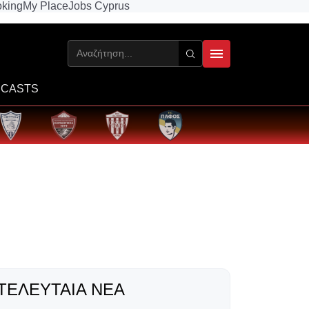
king
My Place
Jobs Cyprus
CASTS
ΤΕΛΕΥΤΑΊΑ ΝΈΑ