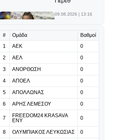
Πέρεθ
09.08.2026 | 13:16
Για τον πρώτο
τίτλο μετά τις
#
Ομάδα
Βαθμοί
140 συμμετοχές
στη Ligue 1
1
ΑΕΚ
0
2
ΑΕΛ
0
09.08.2026 | 13:03
Η FIFA
3
ΑΝΟΡΘΩΣΗ
0
προειδοποιεί για
4
ΑΠΟΕΛ
0
προσπάθεια
υπονόμευσης
5
ΑΠΟΛΛΩΝΑΣ
0
του Ινφαντίνο
6
ΑΡΗΣ ΛΕΜΕΣΟΥ
0
09.08.2026 | 12:49
FREEDOM24 KRASAVA
7
0
ΕΝΥ
Πρώην παίκτης
του
8
ΟΛΥΜΠΙΑΚΟΣ ΛΕΥΚΩΣΙΑΣ
0
Παναθηναϊκού