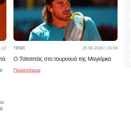
6:12
20.06.2026 | 20:58
ΤΈΝΙΣ
ιπά
Ο Τσιτσιπάς στο τουρνουά της Μαγιόρκα
ία
Περισσότερα
ι
ών
πά