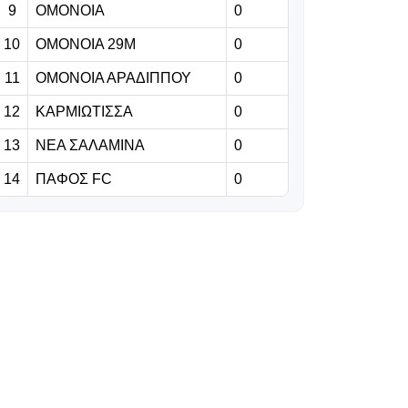
πάει σε ομάδα
9
ΟΜΟΝΟΙΑ
0
4ης κατηγορίας
10
ΟΜΟΝΟΙΑ 29Μ
0
της Ιταλίας
11
ΟΜΟΝΟΙΑ ΑΡΑΔΙΠΠΟΥ
0
09.08.2026 | 12:36
12
ΚΑΡΜΙΩΤΙΣΣΑ
0
Αρκετά κοντά
στους
13
ΝΕΑ ΣΑΛΑΜΙΝΑ
0
«πράσινους» ο
14
ΠΑΦΟΣ FC
0
Ντιβέρν
09.08.2026 | 12:23
«Έχω χάσει και
εγώ τον πατέρα
μου και ο πόνος
είναι
αβάσταχτος»
(Βίντεο)
09.08.2026 | 12:10