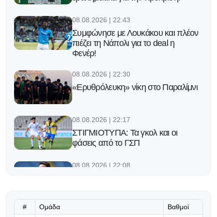
08.08.2026 | 22:43
Συμφώνησε με Λουκάκου και πλέον
πιέζει τη Νάπολι για το deal η
Φενέρ!
08.08.2026 | 22:30
«Ερυθρόλευκη» νίκη στο Παραλίμνι
08.08.2026 | 22:17
ΣΤΙΓΜΙΟΤΥΠΑ: Τα γκολ και οι
φάσεις από το ΓΣΠ
08.08.2026 | 22:08
«Σημαντικό ν' αποκτήσουμε διάρκεια
και ένταση, μας λείπει λίγο το
βάθος...»
#
Ομάδα
Βαθμοί