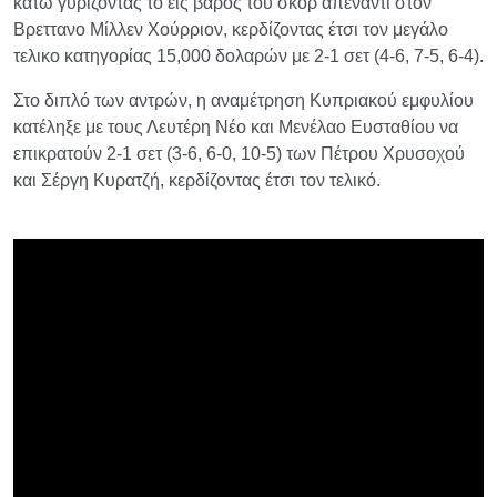
κατω γυρίζοντας το εις βαρος του σκορ απέναντι στον
Βρεττανο Μίλλεν Χούρριον, κερδίζοντας έτσι τον μεγάλο
τελικο κατηγορίας 15,000 δολαρών με 2-1 σετ (4-6, 7-5, 6-4).
Στο διπλό των αντρών, η αναμέτρηση Κυπριακού εμφυλίου
κατέληξε με τους Λευτέρη Νέο και Μενέλαο Ευσταθίου να
επικρατούν 2-1 σετ (3-6, 6-0, 10-5) των Πέτρου Χρυσοχού
και Σέργη Κυρατζή, κερδίζοντας έτσι τον τελικό.