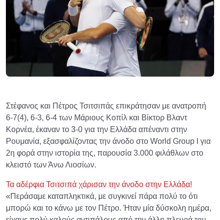
Στέφανος και Πέτρος Τσιτσιπάς επικράτησαν με ανατροπή
6-7(4), 6-3, 6-4 των Μάριους Κοπίλ και Βίκτορ Βλαντ
Κορνέα, έκαναν το 3-0 για την Ελλάδα απέναντι στην
Ρουμανία, εξασφαλίζοντας την άνοδο στο World Group I για
2η φορά στην ιστορία της, παρουσία 3.000 φιλάθλων στο
κλειστό των Άνω Λιοσίων.
Τα αδέρφια Τσιτσιπά χάρισαν την άνοδο στην Ελλάδα!
«Περάσαμε καταπληκτικά, με συγκινεί πάρα πολύ το ότι
μπορώ και το κάνω με τον Πέτρο. Ήταν μία δύσκολη ημέρα,
είχαμε πολύ καλούς αντιπάλους από την άλλη πλευρά του