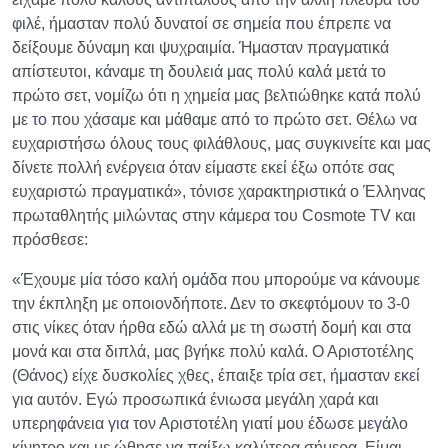
φιλέ, ήμασταν πολύ δυνατοί σε σημεία που έπρεπε να
δείξουμε δύναμη και ψυχραιμία. Ήμασταν πραγματικά
απίστευτοι, κάναμε τη δουλειά μας πολύ καλά μετά το
πρώτο σετ, νομίζω ότι η χημεία μας βελτιώθηκε κατά πολύ
με το που χάσαμε και μάθαμε από το πρώτο σετ. Θέλω να
ευχαριστήσω όλους τους φιλάθλους, μας συγκινείτε και μας
δίνετε πολλή ενέργεια όταν είμαστε εκεί έξω οπότε σας
ευχαριστώ πραγματικά», τόνισε χαρακτηριστικά ο Έλληνας
πρωταθλητής μιλώντας στην κάμερα του Cosmote TV και
πρόσθεσε:
«Έχουμε μία τόσο καλή ομάδα που μπορούμε να κάνουμε
την έκπληξη με οποιονδήποτε. Δεν το σκεφτόμουν το 3-0
στις νίκες όταν ήρθα εδώ αλλά με τη σωστή δομή και στα
μονά και στα διπλά, μας βγήκε πολύ καλά. Ο Αριστοτέλης
(Θάνος) είχε δυσκολίες χθες, έπαιξε τρία σετ, ήμασταν εκεί
για αυτόν. Εγώ προσωπικά ένιωσα μεγάλη χαρά και
υπερηφάνεια για τον Αριστοτέλη γιατί μου έδωσε μεγάλο
κίνητρο και με ώθησε να παίξω καλύτερα σήμερα. Είμαι