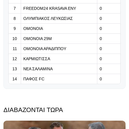
7
FREEDOM24 KRASAVA ΕΝΥ
0
07.08.2026 | 17:06
Έντονη η κινητικότητα στα εισιτήρια
8
ΟΛΥΜΠΙΑΚΟΣ ΛΕΥΚΩΣΙΑΣ
0
της ρεβάνς - Τόσα εισιτήρια κόπηκαν
9
ΟΜΟΝΟΙΑ
0
07.08.2026 | 16:53
10
ΟΜΟΝΟΙΑ 29Μ
0
Δεν θα γίνει το φιλικό ανάμεσα σε
11
ΟΜΟΝΟΙΑ ΑΡΑΔΙΠΠΟΥ
0
ΑΕΛ και Ανόρθωση
12
ΚΑΡΜΙΩΤΙΣΣΑ
0
13
ΝΕΑ ΣΑΛΑΜΙΝΑ
0
14
ΠΑΦΟΣ FC
0
ΔΙΑΒΆΖΟΝΤΑΙ ΤΏΡΑ