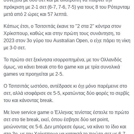
πρόκριση με 2-1 σετ (6-7, 7-6, 7-5) για τους 8 του Ρότερνταμ
μετά από 2 ώρες και 57 λεπτά.
Κάπως έτσι, ο Τσιτσιπάς έκανε το "2 στα 2" κόντρα στον
Χρίκσπουρ, καθώς και στην πρώτη τους συνάντηση, το
2023 στον 3ο γύρο του Australian Open, ο είχε πάρει τη νίκη
με 3-0 σετ.
Το πρώτο σετ ξεκίνησα ισορροπημένα, με τον Ολλανδός
όμως, να κάνει break στο 6ο game και με τρία συνολικά
games να προηγείται με 2-5.
Ο Τσιτσιπάς ωστόσο, αντέδρασε κι όχι μόνο παρέμεινε στο
σετ, αλλά ισοφάρισε σε 5-5, κρατώντας δύο φορές το σερβίς
του και κάνοντας break.
Με love service game ο Έλληνας τενίστας έστειλε το πρώτο
σετ στο tie break, εκεί, όπου έσβησε δύο set point,
μειώνοντας σε 5-6. Δεν μπόρεσε όμως, να κάνει το ίδιο και
στο 3ο, με τον Χρίκσπουρ να κατακτά το πρώτο σετ με 6-7.