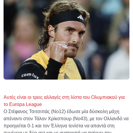
Αυτές είναι οι τρεις αλλαγές στη λίστα του Ολυμπιακού για
το Europa League
Ο Στέφανος Τσιτσιπάς (Νο12) έδωσε μία δύσκολη μάχη
απέναντι στον Τάλον Χρίκσπουρ (Νο43), με τον Ολλανδό να
προηγείται 0-1 και τον Έλληνα τενίστα να απαντά στη
συνέχεια με δύο σετ και με ανατροπή να παίρνει την