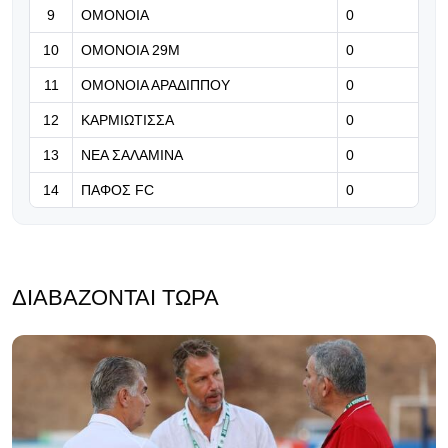
(video)
9
ΟΜΟΝΟΙΑ
0
06.08.2026 | 14:06
10
ΟΜΟΝΟΙΑ 29Μ
0
ΑΕΛίστας ο Καφού (Βίντεο -
11
ΟΜΟΝΟΙΑ ΑΡΑΔΙΠΠΟΥ
0
Φωτογραφίες)
12
ΚΑΡΜΙΩΤΙΣΣΑ
0
13
ΝΕΑ ΣΑΛΑΜΙΝΑ
0
14
ΠΑΦΟΣ FC
0
ΔΙΑΒΆΖΟΝΤΑΙ ΤΏΡΑ