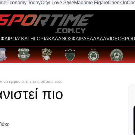
ime
Economy Today
City
I Love Style
Madame Figaro
Check In
Coo
ΦΑΙΡΟ
Α’ ΚΑΤΗΓΟΡΙΑ
ΚΑΛΑΘΟΣΦΑΙΡΑ
ΕΛΛΑΔΑ
VIDEOS
POD
ν να εμφανιστεί πιο επιδραστικός
νιστεί πιο
αβάκο