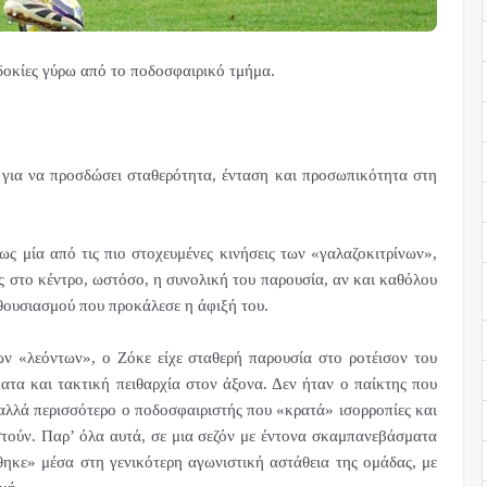
δοκίες γύρω από το ποδοσφαιρικό τμήμα.
 για να προσδώσει σταθερότητα, ένταση και προσωπικότητα στη
 μία από τις πιο στοχευμένες κινήσεις των «γαλαζοκιτρίνων»,
άς στο κέντρο, ωστόσο, η συνολική του παρουσία, αν και καθόλου
νθουσιασμού που προκάλεσε η άφιξή του.
ν «λεόντων», ο Ζόκε είχε σταθερή παρουσία στο ροτέισον του
τα και τακτική πειθαρχία στον άξονα. Δεν ήταν ο παίκτης που
 αλλά περισσότερο ο ποδοσφαιριστής που «κρατά» ισορροπίες και
αστούν. Παρ’ όλα αυτά, σε μια σεζόν με έντονα σκαμπανεβάσματα
άθηκε» μέσα στη γενικότερη αγωνιστική αστάθεια της ομάδας, με