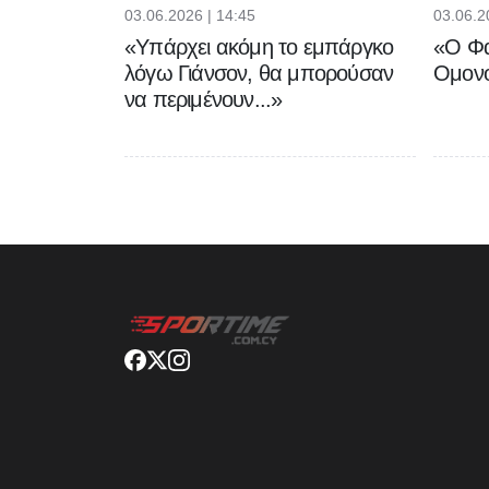
03.06.2026 | 14:45
03.06.2
«Υπάρχει ακόμη το εμπάργκο
«Ο Φα
λόγω Γιάνσον, θα μπορούσαν
Ομονο
να περιμένουν...»