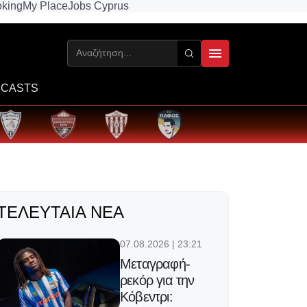
king
My Place
Jobs Cyprus
CASTS
ΤΕΛΕΥΤΑΊΑ ΝΈΑ
07.08.2026 | 23:21
Μεταγραφή-
ρεκόρ για την
Κόβεντρι: