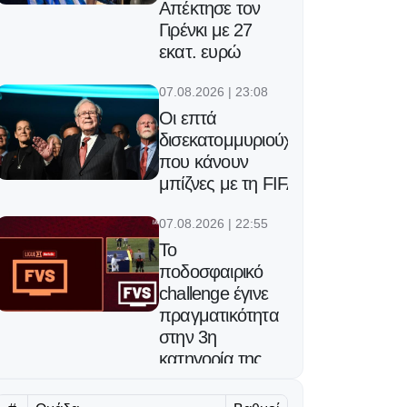
Απέκτησε τον
Γιρένκι με 27
εκατ. ευρώ
07.08.2026 | 23:08
Οι επτά
δισεκατομμυριούχοι
που κάνουν
μπίζνες με τη FIFA
07.08.2026 | 22:55
Το
ποδοσφαιρικό
challenge έγινε
πραγματικότητα
στην 3η
κατηγορία της
Γαλλίας!