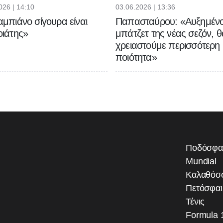
026 | 14:10
03.06.2026 | 13:36
μπιάνο σίγουρα είναι
Παπασταύρου: «Αυξημένο
ιάτης»
μπάτζετ της νέας σεζόν, θ
χρειαστούμε περισσότερη
ποιότητα»
Ποδόσφα
Mundial
Καλαθόσ
Πετόσφα
Τένις
Formula 