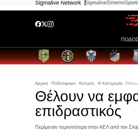
Sigmalive Network
Sigmalive
Simerini
Sport
ΠΟΔΟΣ
Αρχική
Ποδόσφαιρο
Κύπρος
Α’ Κατηγορία
Θέλου
Θέλουν να εμφα
επιδραστικός
Περίμεναν περισσότερα στην ΑΕΛ από τον Σλ