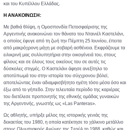
και του Κυπέλλου Ελλάδας.
Η ΑΝΑΚΟΙΝΩΣΗ:
Με βαθιά θλίψη, η Ομοσπονδία Πετοσφαίρισης της
Αργεντινής ανακοινώνει τον θάνατο του Ντανιέλ Καστελάνι,
ο οποίος έφυγε από τη ζωή την Πέμπτη 25 Ιουνίου, έπειτα
από μακρόχρονη μάχη με σοβαρή ασθένεια. Εκφράζουμε τα
ειλικρινή μας συλλυπητήρια στην οικογένειά του, στους
φίλους και σε όλους τους οικείους του σε αυτές τις
δύσκολες στιγμές. Ο Καστελάνι άφησε ανεξίτηλο το
αποτύπωμά του στην ιστορία του σύγχρονου βόλεϊ,
αποτελώντας έναν αδιαμφισβήτητο ηγέτη τόσο μέσα όσο και
έξω από το γήπεδο. Στην τελευταία περίοδο της καριέρας
του διετέλεσε προπονητής της εθνικής ομάδας γυναικών
της Αργεντινής, γνωστής ως «Las Panteras».
Ως αθλητής, υπήρξε μέλος της ιστορικής γενιάς της
δεκαετίας του 1980, η οποία κατέκτησε το χάλκινο μετάλλιο
στους Ολυμπιακούς Αγώνες της Σεούλ το 1988, καθώς και