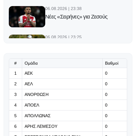
06.08.2026 | 23:38
Νέες «Σειρήνες» για Ζεσούς
06.08.2026 | 23:25
Ο Φορλάν νέος προπονητής της
εθνικής Ουρουγουάης!
#
Ομάδα
Βαθμοί
06.08.2026 | 23:12
1
ΑΕΚ
0
«Μπορούμε να βασιστούμε σε
όλους τους παίκτες μας»
2
ΑΕΛ
0
06.08.2026 | 23:06
3
ΑΝΟΡΘΩΣΗ
0
Έχασε από την Άντερλεχτ ο ΠΑΟΚ,
4
ΑΠΟΕΛ
0
όλα για όλα στο Βέλγιο!
5
ΑΠΟΛΛΩΝΑΣ
0
06.08.2026 | 22:59
6
ΑΡΗΣ ΛΕΜΕΣΟΥ
0
«Η διαδρομή της γαλαζοκίτρινης