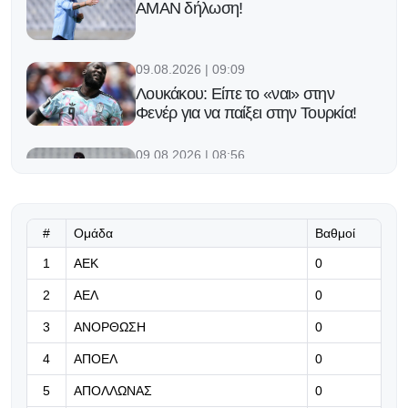
ΑΜΑΝ δήλωση!
09.08.2026 | 09:09
Λουκάκου: Είπε το «ναι» στην
Φενέρ για να παίξει στην Τουρκία!
09.08.2026 | 08:56
Τέρμα και αυτοπεποίθηση για τον
Μαρκίνιος
#
Ομάδα
Βαθμοί
09.08.2026 | 08:43
1
ΑΕΚ
0
Έφτασαν στο Ροζάριο ο Μέσι και η
οικογένειά του για την κηδεία του
2
ΑΕΛ
0
πατέρα του (video)
3
ΑΝΟΡΘΩΣΗ
0
09.08.2026 | 08:30
4
ΑΠΟΕΛ
0
Χρήμα, αρκετό... χρήμα!
5
ΑΠΟΛΛΩΝΑΣ
0