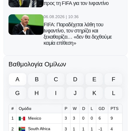
προς τη FIFA για τον Ινφαντίνο
06.08.2026 | 10:36
FIFA: Παραδέχεται λάθη του
Ινφαντίνο, τον στηρίζει και
ξεκαθαρίζει… «δεν θα δεχθούμε
καμία επίθεση»
06.08.2026 | 08:39
Βαθμολογία Ομίλων
Ο Ινφαντίνο υπόσχεται τον τελικό
του Μundial 2030 στο Μαρόκο για
να πάρει δημόσια στήριξη!
A
B
C
D
E
F
05.08.2026 | 17:32
G
H
I
J
K
L
Eπίθεση Φίγκο κατά του Ινφαντίνο:
«Πρέπει να παραιτηθείς για να
σωθεί το ποδόσφαιρο»
#
Ομάδα
P
W
D
L
GD
PTS
1
Mexico
3
3
0
0
6
9
04.08.2026 | 13:12
«Έπρεπε να σε σκοτώσουν» -
South Africa
2
3
1
1
1
-1
4