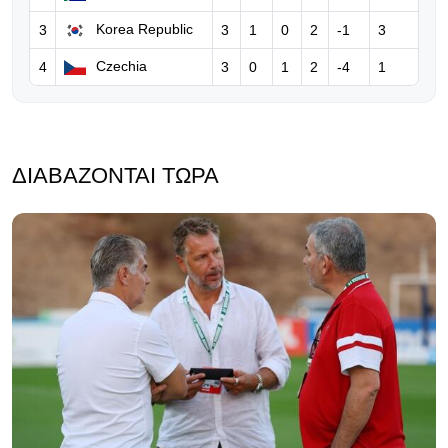
Σοκάρουν οι απειλές στον Μπόρχα
Korea Republic
3
3
1
0
2
-1
3
Ιγκλέσιας!
Czechia
4
3
0
1
2
-4
1
04.08.2026 | 09:44
New York Post: Ο Ινφαντίνο
παρακαλεί τον Τραμπ για να σώσει
τη θέση του!
ΔΙΑΒΆΖΟΝΤΑΙ ΤΏΡΑ
03.08.2026 | 15:13
Η Αγγλία αποσύρει τη στήριξή της
στον Ινφαντίνο