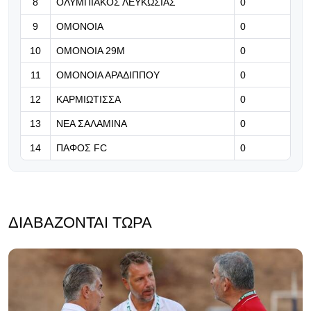
8
ΟΛΥΜΠΙΑΚΟΣ ΛΕΥΚΩΣΙΑΣ
0
06.08.2026 | 13:23
9
ΟΜΟΝΟΙΑ
0
«Θα αλλάξει αρκετά προς το
10
ΟΜΟΝΟΙΑ 29Μ
0
καλύτερο η εικόνα του Αμμόχωστος
Επιστροφής»
11
ΟΜΟΝΟΙΑ ΑΡΑΔΙΠΠΟΥ
0
12
ΚΑΡΜΙΩΤΙΣΣΑ
0
13
ΝΕΑ ΣΑΛΑΜΙΝΑ
0
14
ΠΑΦΟΣ FC
0
ΔΙΑΒΆΖΟΝΤΑΙ ΤΏΡΑ