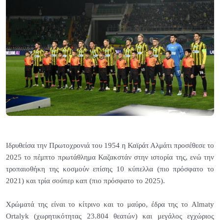
Ιδρυθείσα την Πρωτοχρονιά του 1954 η Καϊράτ Αλμάτι προσέθεσε το
2025 το πέμπτο πρωτάθλημα Καζακστάν στην ιστορία της, ενώ την
τροπαιοθήκη της κοσμούν επίσης 10 κύπελλα (πιο πρόσφατο το
2021) και τρία σούπερ καπ (πιο πρόσφατο το 2025).
Χρώματά της είναι το κίτρινο και το μαύρο, έδρα της το Almaty
Ortalyk (χωρητικότητας 23.804 θεατών) και μεγάλος εγχώριος