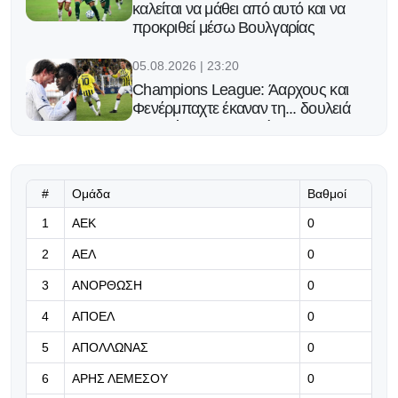
καλείται να μάθει από αυτό και να
προκριθεί μέσω Βουλγαρίας
05.08.2026 | 23:20
Champions League: Άαρχους και
Φενέρμπαχτε έκαναν τη... δουλειά
και απέκτησαν προβάδισμα
πρόκρισης στα playoffs
05.08.2026 | 23:10
#
Ομάδα
Βαθμοί
Πειστική εικόνα, πολύτιμο
1
ΑΕΚ
0
προβάδισμα
2
ΑΕΛ
0
05.08.2026 | 22:58
3
ΑΝΟΡΘΩΣΗ
0
Ελαμψε ξανά ο Τζόλης: Εδωσε την
ασίστ στο γκολ της Αρσεναλ
4
ΑΠΟΕΛ
0
απέναντι στην Μπέτις (video)
5
ΑΠΟΛΛΩΝΑΣ
0
05.08.2026 | 22:45
6
ΑΡΗΣ ΛΕΜΕΣΟΥ
0
«Παιξαμε με θάρρος, όμως η