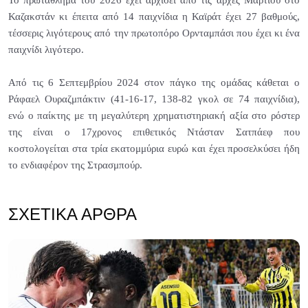
Καζακστάν κι έπειτα από 14 παιχνίδια η Καϊράτ έχει 27 βαθμούς,
τέσσερις λιγότερους από την πρωτοπόρο Ορνταμπάσι που έχει κι ένα
παιχνίδι λιγότερο.
Από τις 6 Σεπτεμβρίου 2024 στον πάγκο της ομάδας κάθεται ο
Ράφαελ Ουραζμπάκτιν (41-16-17, 138-82 γκολ σε 74 παιχνίδια),
ενώ ο παίκτης με τη μεγαλύτερη χρηματιστηριακή αξία στο ρόστερ
της είναι ο 17χρονος επιθετικός Ντάσταν Σατπάεφ που
κοστολογείται στα τρία εκατομμύρια ευρώ και έχει προσελκύσει ήδη
το ενδιαφέρον της Στρασμπούρ.
ΣΧΕΤΙΚΆ ΆΡΘΡΑ