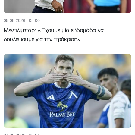
05.08.2026 | 08:00
Μεντιλίμπαρ: «Έχουμε μία εβδομάδα να
δουλέψουμε για την πρόκριση»