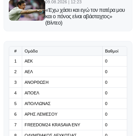
09.08.2026 | 12:23
«Έχω χάσει και εγώ τον πατέρα μου
και ο πόνος είναι αβάσταχτος»
(Βίντεο)
09.08.2026 | 12:10
Οι ευχές της ΕΠΟ στον Ρεχάγκελ
για τα 88α γενέθλια του
#
Ομάδα
Βαθμοί
1
ΑΕΚ
0
09.08.2026 | 11:57
2
ΑΕΛ
0
Αύξηση φημών για Κουαντρεντί
3
ΑΝΟΡΘΩΣΗ
0
4
ΑΠΟΕΛ
09.08.2026 | 11:44
0
Περνάει ιατρικά και υπογράφει στη
5
ΑΠΟΛΛΩΝΑΣ
0
Λίβερπουλ ο Αραούχο
6
ΑΡΗΣ ΛΕΜΕΣΟΥ
0
09.08.2026 | 11:31
7
FREEDOM24 KRASAVA ΕΝΥ
0
«Μεγάλο φαβορί για τη League
8
ΟΛΥΜΠΙΑΚΟΣ ΛΕΥΚΩΣΙΑΣ
0