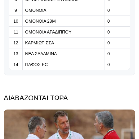
Phase του Champions League η
ΑΕΚ»
9
ΟΜΟΝΟΙΑ
0
09.08.2026 | 11:18
10
ΟΜΟΝΟΙΑ 29Μ
0
Στόχος η ετοιμότητα για την
11
ΟΜΟΝΟΙΑ ΑΡΑΔΙΠΠΟΥ
0
πρεμιέρα
12
ΚΑΡΜΙΩΤΙΣΣΑ
0
13
ΝΕΑ ΣΑΛΑΜΙΝΑ
0
14
ΠΑΦΟΣ FC
0
ΔΙΑΒΆΖΟΝΤΑΙ ΤΏΡΑ