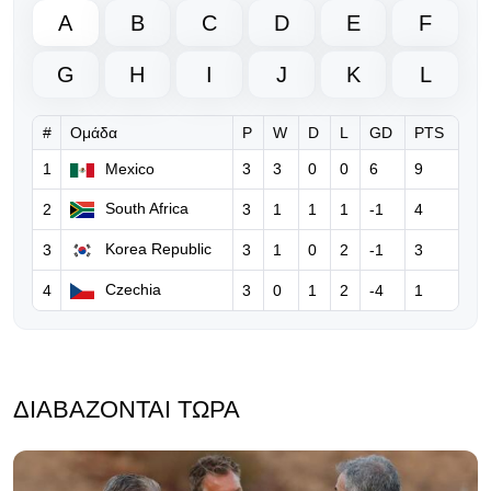
A
B
C
D
E
F
06.08.2026 | 18:50
Νέο ξεκάθαρο μήνυμα της UEFA
G
H
I
J
K
L
προς τη FIFA για τον Ινφαντίνο
#
Ομάδα
P
W
D
L
GD
PTS
06.08.2026 | 10:36
FIFA: Παραδέχεται λάθη του
1
Mexico
3
3
0
0
6
9
Ινφαντίνο, τον στηρίζει και
South Africa
2
3
1
1
1
-1
4
ξεκαθαρίζει… «δεν θα δεχθούμε
καμία επίθεση»
Korea Republic
3
3
1
0
2
-1
3
06.08.2026 | 08:39
Czechia
4
3
0
1
2
-4
1
Ο Ινφαντίνο υπόσχεται τον τελικό
του Μundial 2030 στο Μαρόκο για
να πάρει δημόσια στήριξη!
ΔΙΑΒΆΖΟΝΤΑΙ ΤΏΡΑ
05.08.2026 | 17:32
Eπίθεση Φίγκο κατά του Ινφαντίνο:
«Πρέπει να παραιτηθείς για να
σωθεί το ποδόσφαιρο»