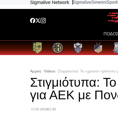
Sigmalive Network
Sigmalive
Simerini
Sport
ΠΟΔΟΣ
Αρχική
Videos
Στιγμιότυπα: Το «χρυσό» τρίποντο 
Στιγμιότυπα: Τ
για ΑΕΚ με Πον
17.02.2024
21:30