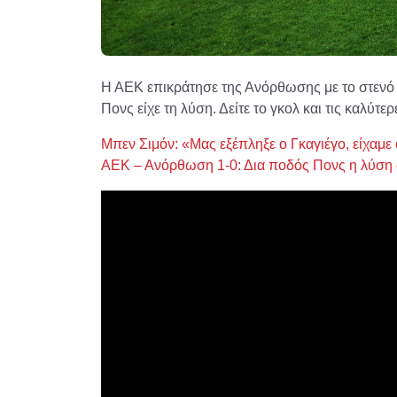
Η ΑΕΚ επικράτησε της Ανόρθωσης με το στενό 1
Πονς είχε τη λύση. Δείτε το γκολ και τις καλύτε
Μπεν Σιμόν: «Μας εξέπληξε ο Γκαγιέγο, είχαμ
ΑΕΚ – Ανόρθωση 1-0: Δια ποδός Πονς η λύση