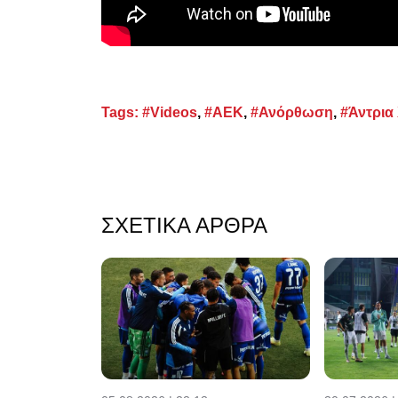
Tags:
#Videos
,
#ΑΕΚ
,
#Ανόρθωση
,
#Άντρια
ΣΧΕΤΙΚΆ ΆΡΘΡΑ