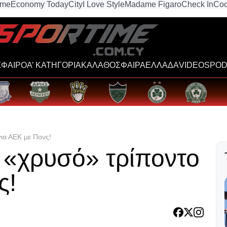
ime
Economy Today
City
I Love Style
Madame Figaro
Check In
Coo
ΦΑΙΡΟ
Α’ ΚΑΤΗΓΟΡΙΑ
ΚΑΛΑΘΟΣΦΑΙΡΑ
ΕΛΛΑΔΑ
VIDEOS
POD
για ΑΕΚ με Πονς!
ο «χρυσό» τρίποντο
ς!