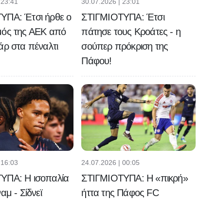
 23:41
30.07.2026 | 23:01
ΥΠΑ: Έτσι ήρθε ο
ΣΤΙΓΜΙΟΤΥΠΑ: Έτσι
μός της ΑΕΚ από
πάτησε τους Κροάτες - η
άρ στα πέναλτι
σούπερ πρόκριση της
Πάφου!
 16:03
24.07.2026 | 00:05
ΥΠΑ: Η ισοπαλία
ΣΤΙΓΜΙΟΤΥΠΑ: Η «πικρή»
αμ - Σίδνεϊ
ήττα της Πάφος FC