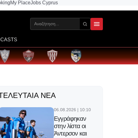
king
My Place
Jobs Cyprus
CASTS
ΤΕΛΕΥΤΑΊΑ ΝΈΑ
06.08.2026 | 10:10
Εγγράφηκαν
στην λίστα οι
Άντερσον και