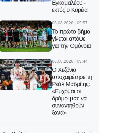
Εγκαμαλέου -
εκτός ο Κορέια
06.08.2026 | 09:57
Το πρώτο βήμα
γίνεται απόψε
για την Ομόνοια
06.08.2026 | 09:44
Ο Χεζόνια
αποχαιρέτησε τη
Ρεάλ Μαδρίτης:
«Εύχομαι οι
δρόμοι μας να
συναντηθούν
ξανά»
06.08.2026 | 09:31