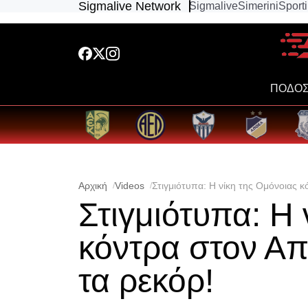
Sigmalive Network
Sigmalive
Simerini
Sport
ΠΟΔΟΣ
Αρχική
Videos
Στιγμιότυπα: Η νίκη της Ομόνοιας 
Στιγμιότυπα: Η 
κόντρα στον Α
τα ρεκόρ!