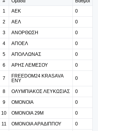
θάνατος του
#
Ομάδα
Βαθμοί
ΝΒΑερ
1
ΑΕΚ
0
Μπράντον
Κλαρκ
2
ΑΕΛ
0
3
ΑΝΟΡΘΩΣΗ
0
08.08.2026 | 11:53
Με νίκη γράφει
4
ΑΠΟΕΛ
0
ιστορία
5
ΑΠΟΛΛΩΝΑΣ
0
6
ΑΡΗΣ ΛΕΜΕΣΟΥ
0
08.08.2026 | 11:40
FREEDOM24 KRASAVA
7
0
ΕΝΥ
Ο ανθρωπος -
κλειδί πίσω από
8
ΟΛΥΜΠΙΑΚΟΣ ΛΕΥΚΩΣΙΑΣ
0
την απόφαση
του Ρόδρι να
9
ΟΜΟΝΟΙΑ
0
διαλέξει την
10
ΟΜΟΝΟΙΑ 29Μ
0
Μπαρτσελόνα
11
ΟΜΟΝΟΙΑ ΑΡΑΔΙΠΠΟΥ
0
08.08.2026 | 11:27