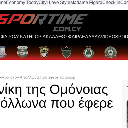
ime
Economy Today
City
I Love Style
Madame Figaro
Check In
Coo
ΦΑΙΡΟ
Α’ ΚΑΤΗΓΟΡΙΑ
ΚΑΛΑΘΟΣΦΑΙΡΑ
ΕΛΛΑΔΑ
VIDEOS
POD
κόντρα στον Απόλλωνα που έφερε τα ρεκόρ!
νίκη της Ομόνοιας
πόλλωνα που έφερε