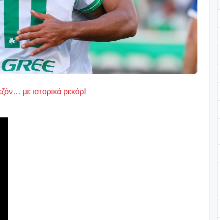
εζόν… με ιστορικά ρεκόρ!