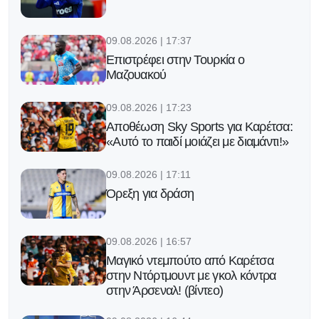
09.08.2026 | 17:37
Επιστρέφει στην Τουρκία ο
Μαζουακού
09.08.2026 | 17:23
Αποθέωση Sky Sports για Καρέτσα:
«Αυτό το παιδί μοιάζει με διαμάντι!»
09.08.2026 | 17:11
Όρεξη για δράση
09.08.2026 | 16:57
Μαγικό ντεμπούτο από Καρέτσα
στην Ντόρτμουντ με γκολ κόντρα
στην Άρσεναλ! (βίντεο)