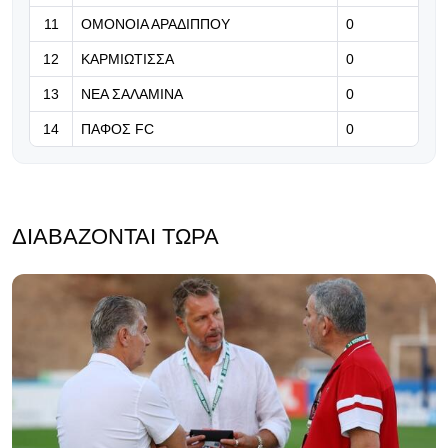
Παίδων κόντρα στην Ουκρανία
11
ΟΜΟΝΟΙΑ ΑΡΑΔΙΠΠΟΥ
0
12
ΚΑΡΜΙΩΤΙΣΣΑ
0
13
ΝΕΑ ΣΑΛΑΜΙΝΑ
0
14
ΠΑΦΟΣ FC
0
ΔΙΑΒΆΖΟΝΤΑΙ ΤΏΡΑ